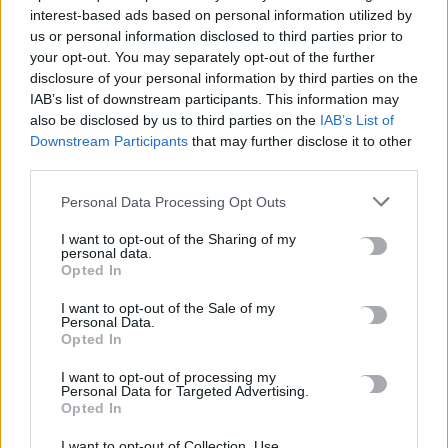
Πανεπιστήμιο Κρήτης για το ακαδημαϊκό έτος 2026-2027
interest-based ads based on personal information utilized by
8 Αυγούστου, 2026
us or personal information disclosed to third parties prior to
your opt-out. You may separately opt-out of the further
disclosure of your personal information by third parties on the
Άνοια: Ποια είναι τα επαγγέλματα που προστατεύουν τον
IAB’s list of downstream participants. This information may
εγκέφαλο
also be disclosed by us to third parties on the
IAB’s List of
8 Αυγούστου, 2026
Downstream Participants
that may further disclose it to other
third parties.
Επίδομα €391 από τον ΟΠΕΚΑ, χωρίς εισοδηματικά κριτήρια:
Personal Data Processing Opt Outs
Η προϋπόθεση
8 Αυγούστου, 2026
I want to opt-out of the Sharing of my
personal data.
Opted In
Θεατρική αφήγηση «Έρευσεν ύδωρ» στο Δημοτικό Σχολείο
I want to opt-out of the Sale of my
Κεφαλά
Personal Data.
8 Αυγούστου, 2026
Opted In
I want to opt-out of processing my
Personal Data for Targeted Advertising.
Opted In
TRENDING
I want to opt-out of Collection, Use,