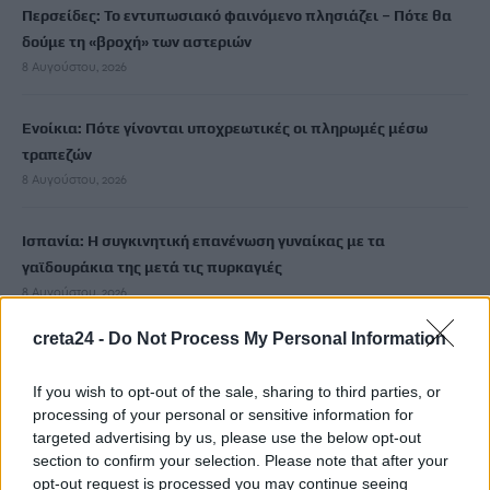
Περσείδες: Το εντυπωσιακό φαινόμενο πλησιάζει – Πότε θα
δούμε τη «βροχή» των αστεριών
8 Αυγούστου, 2026
Ενοίκια: Πότε γίνονται υποχρεωτικές οι πληρωμές μέσω
τραπεζών
8 Αυγούστου, 2026
Ισπανία: Η συγκινητική επανένωση γυναίκας με τα
γαϊδουράκια της μετά τις πυρκαγιές
8 Αυγούστου, 2026
creta24 -
Do Not Process My Personal Information
Στις 19 Αυγούστου η γενική συνέλευση του συλλόγου
κρεοπωλών Χανίων
If you wish to opt-out of the sale, sharing to third parties, or
8 Αυγούστου, 2026
processing of your personal or sensitive information for
targeted advertising by us, please use the below opt-out
section to confirm your selection. Please note that after your
Νέος κύκλος μαθημάτων Κινεζικής Γλώσσας στο
opt-out request is processed you may continue seeing