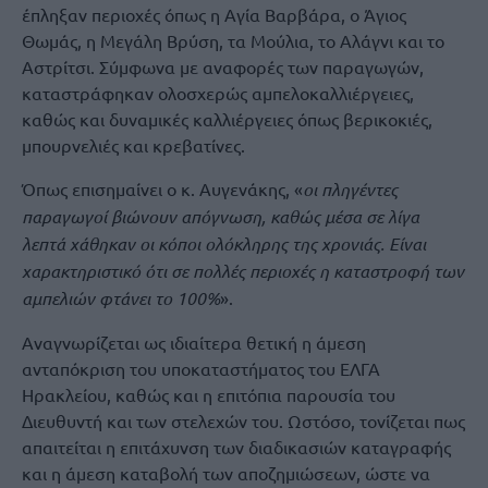
έπληξαν περιοχές όπως η Αγία Βαρβάρα, ο Άγιος
Θωμάς, η Μεγάλη Βρύση, τα Μούλια, το Αλάγνι και το
Αστρίτσι. Σύμφωνα με αναφορές των παραγωγών,
καταστράφηκαν ολοσχερώς αμπελοκαλλιέργειες,
καθώς και δυναμικές καλλιέργειες όπως βερικοκιές,
μπουρνελιές και κρεβατίνες.
Όπως επισημαίνει ο κ. Αυγενάκης, «
οι πληγέντες
παραγωγοί βιώνουν απόγνωση, καθώς μέσα σε λίγα
λεπτά χάθηκαν οι κόποι ολόκληρης της χρονιάς. Είναι
χαρακτηριστικό ότι σε πολλές περιοχές η καταστροφή των
αμπελιών φτάνει το 100%
».
Αναγνωρίζεται ως ιδιαίτερα θετική η άμεση
ανταπόκριση του υποκαταστήματος του ΕΛΓΑ
Ηρακλείου, καθώς και η επιτόπια παρουσία του
Διευθυντή και των στελεχών του. Ωστόσο, τονίζεται πως
απαιτείται η επιτάχυνση των διαδικασιών καταγραφής
και η άμεση καταβολή των αποζημιώσεων, ώστε να