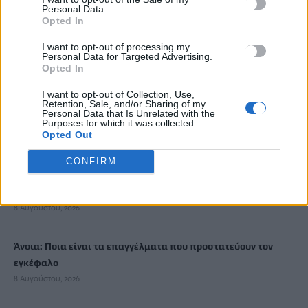
Personal Data.
Opted In
Ισπανία: Η συγκινητική επανένωση γυναίκας με τα
I want to opt-out of processing my
γαϊδουράκια της μετά τις πυρκαγιές
Personal Data for Targeted Advertising.
8 Αυγούστου, 2026
Opted In
I want to opt-out of Collection, Use,
Retention, Sale, and/or Sharing of my
Στις 19 Αυγούστου η γενική συνέλευση του συλλόγου
Personal Data that Is Unrelated with the
κρεοπωλών Χανίων
Purposes for which it was collected.
Opted Out
8 Αυγούστου, 2026
CONFIRM
Νέος κύκλος μαθημάτων Κινεζικής Γλώσσας στο
Πανεπιστήμιο Κρήτης για το ακαδημαϊκό έτος 2026-2027
8 Αυγούστου, 2026
Άνοια: Ποια είναι τα επαγγέλματα που προστατεύουν τον
εγκέφαλο
8 Αυγούστου, 2026