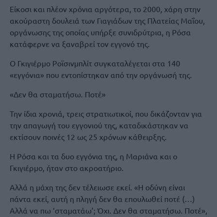
Είκοσι και πλέον χρόνια αργότερα, το 2000, χάρη στην
ακούραστη δουλειά των Γιαγιάδων της Πλατείας Μαΐου,
οργάνωσης της οποίας υπήρξε συνιδρύτρια, η Ρόσα
κατάφερνε να ξαναβρεί τον εγγονό της.
Ο Γκιγιέρμο Ροϊσινμπλίτ συγκαταλέγεται στα 140
«εγγόνια» που εντοπίστηκαν από την οργάνωσή της.
«Δεν θα σταματήσω. Ποτέ»
Την ίδια χρονιά, τρεις στρατιωτικοί, που δικάζονταν για
την απαγωγή του εγγονιού της, καταδικάστηκαν να
εκτίσουν ποινές 12 ως 25 χρόνων κάθειρξης.
Η Ρόσα και τα δυο εγγόνια της, η Μαριάνα και ο
Γκιγιέρμο, ήταν στο ακροατήριο.
Αλλά η μάχη της δεν τέλειωσε εκεί. «Η οδύνη είναι
πάντα εκεί, αυτή η πληγή δεν θα επουλωθεί ποτέ (…)
Αλλά να πω ‘σταματάω’; Όχι. Δεν θα σταματήσω. Ποτέ»,