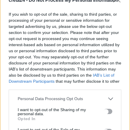
creta24 -
Do Not Process My Personal Information
Μην χάνεις είδηση. Βάλε το
CRETA24
στην
Google
If you wish to opt-out of the sale, sharing to third parties, or
processing of your personal or sensitive information for
ΠΡΟΣΘΕΣΕ ΤΟ
CRETA24
ΣΤΗΝ GOOGLE
targeted advertising by us, please use the below opt-out
section to confirm your selection. Please note that after your
opt-out request is processed you may continue seeing
ΡΟΗ ΕΙΔΗΣΕΩΝ
interest-based ads based on personal information utilized by
us or personal information disclosed to third parties prior to
Ποιες οι απάτητες παραλίες της Ελλάδας – My coast: Πώς θα
your opt-out. You may separately opt-out of the further
κάνετε καταγγελία για παρανομίες
disclosure of your personal information by third parties on the
8 Αυγούστου, 2026
IAB’s list of downstream participants. This information may
also be disclosed by us to third parties on the
IAB’s List of
Downstream Participants
that may further disclose it to other
Περσείδες: Το εντυπωσιακό φαινόμενο πλησιάζει – Πότε θα
third parties.
δούμε τη «βροχή» των αστεριών
8 Αυγούστου, 2026
Personal Data Processing Opt Outs
I want to opt-out of the Sharing of my
personal data.
Ενοίκια: Πότε γίνονται υποχρεωτικές οι πληρωμές μέσω
Opted In
τραπεζών
8 Αυγούστου, 2026
I want to opt-out of the Sale of my