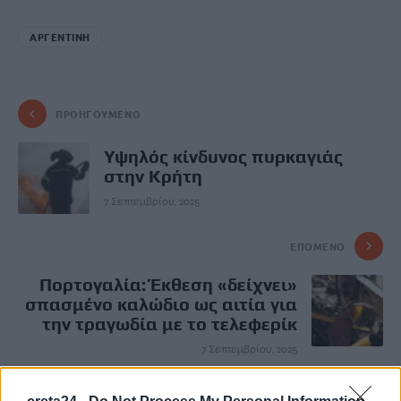
ΑΡΓΕΝΤΙΝΗ
ΠΡΟΗΓΟΎΜΕΝΟ
Υψηλός κίνδυνος πυρκαγιάς
στην Κρήτη
7 Σεπτεμβρίου, 2025
ΕΠΌΜΕΝΟ
Πορτογαλία: Έκθεση «δείχνει»
σπασμένο καλώδιο ως αιτία για
την τραγωδία με το τελεφερίκ
7 Σεπτεμβρίου, 2025