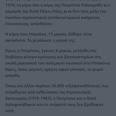
1978, τη μέρα που η κόρη της Πατρίτσια Ροϊσινμπλίτ κι ο
γαμπρός της Χοσέ Πέρες Ρόχο, κι οι δυο τους μέλη του
ένοπλου περονιστικού αντιδικτατορικού κινήματος
Μοντονέρος, απήχθησαν.
Η κόρη τους Μαριάνα, 15 μηνών, δόθηκε στην
οικογένεια. Τη μεγάλωσε η γιαγιά της.
Όμως η Πατρίτσια, έγκυος 8 μηνών, μετήχθη στο
διαβόητο κέντρο κράτησης και βασανιστηρίων στη
σχολή μηχανικού του πολεμικού ναυτικού στο Μπουένος
Άιρες, όπου, μερικές ημέρες αφού γέννησε, το μωρό
απήχθη.
Όπως και άλλοι περίπου 30.000 «εξαφανισθέντες», που
απήχθησαν από ανθρώπους της στρατιωτικής
δικτατορίας (1976-1983), η Πατρίτσια και ο Χοσέ
δολοφονήθηκαν και τα πτώματά τους δεν βρέθηκαν
ποτέ.