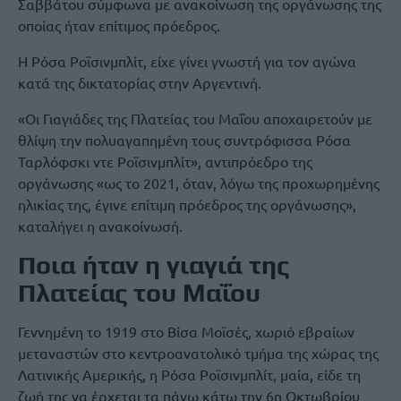
Σαββάτου σύμφωνα με ανακοίνωση της οργάνωσης της
οποίας ήταν επίτιμος πρόεδρος.
Η Ρόσα Ροϊσινμπλίτ, είχε γίνει γνωστή για τον αγώνα
κατά της δικτατορίας στην Αργεντινή.
«Οι Γιαγιάδες της Πλατείας του Μαΐου αποχαιρετούν με
θλίψη την πολυαγαπημένη τους συντρόφισσα Ρόσα
Ταρλόφσκι ντε Ροϊσινμπλίτ», αντιπρόεδρο της
οργάνωσης «ως το 2021, όταν, λόγω της προχωρημένης
ηλικίας της, έγινε επίτιμη πρόεδρος της οργάνωσης»,
καταλήγει η ανακοίνωσή.
Ποια ήταν η γιαγιά της
Πλατείας του Μαΐου
Γεννημένη το 1919 στο Βίσα Μοϊσές, χωριό εβραίων
μεταναστών στο κεντροανατολικό τμήμα της χώρας της
Λατινικής Αμερικής, η Ρόσα Ροϊσινμπλίτ, μαία, είδε τη
ζωή της να έρχεται τα πάνω κάτω την 6η Οκτωβρίου