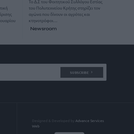
Το Δ.Σ του Φοιτητικού Συλλόγου Εστίας
του Πολυτεχνείου Κρήτης στηρίζει τον
τική
αγώνα που δίνουν οι αγρότες και
ίρισης
κτηνοτρόφοι…
νουαρίου
Newsroom
SUBSCRIBE
Designed & Developed by
Advance Services
Web