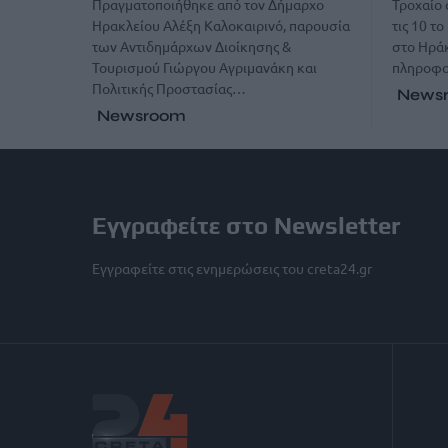
Πραγματοποιήθηκε από τον Δήμαρχο
Τροχαίο 
Ηρακλείου Αλέξη Καλοκαιρινό, παρουσία
τις 10 
των Αντιδημάρχων Διοίκησης &
στο Ηρά
Τουρισμού Γιώργου Αγριμανάκη και
πληροφο
Πολιτικής Προστασίας…
News
Newsroom
Εγγραφείτε στο Newsletter
Εγγραφείτε στις ενημερώσεις του creta24.gr