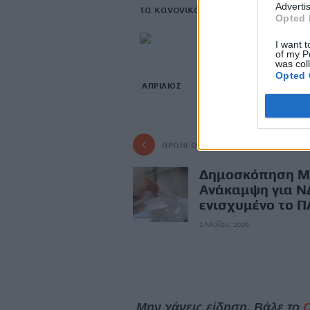
Advertis
τα κανονικά επίπεδα
Opted 
I want t
of my P
was col
Opted 
ΑΠΡΙΛΙΟΣ
ΘΕΡΜΟΚΡΑΣΙΑ
ΠΤΩ
ΠΡΟΗΓΟΎΜΕΝΟ
Δημοσκόπηση Ma
Ανάκαμψη για Ν
ενισχυμένο το 
2 Μαΐου, 2026
Μην χάνεις είδηση. Βάλε το