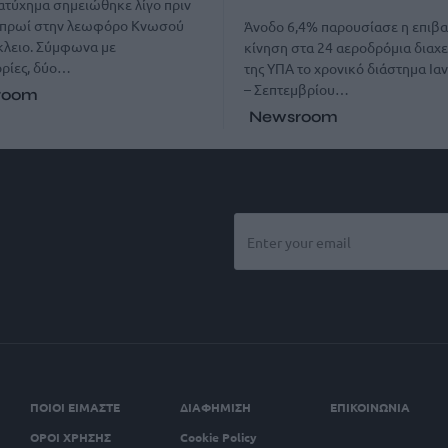
ατύχημα σημειώθηκε λίγο πριν
το πρωί στην λεωφόρο Κνωσού
Άνοδο 6,4% παρουσίασε η επιβα
κλειο. Σύμφωνα με
κίνηση στα 24 αεροδρόμια διαχε
ρίες, δύο…
της ΥΠΑ το χρονικό διάστημα Ια
– Σεπτεμβρίου…
room
Newsroom
ΠΟΙΟΙ ΕΙΜΑΣΤΕ
ΔΙΑΦΗΜΙΣΗ
ΕΠΙΚΟΙΝΩΝΙΑ
ΟΡΟΙ ΧΡΗΣΗΣ
Cookie Policy