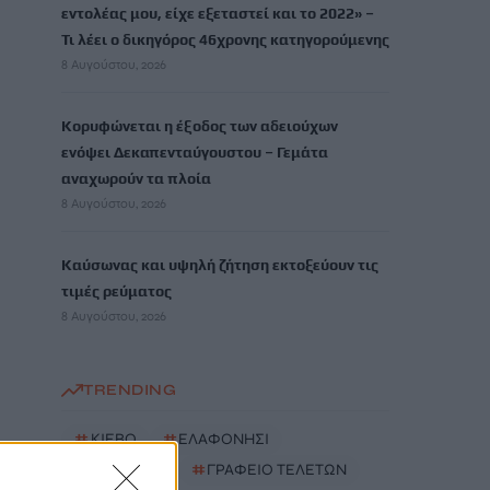
εντολέας μου, είχε εξεταστεί και το 2022» –
Τι λέει ο δικηγόρος 46χρονης κατηγορούμενης
8 Αυγούστου, 2026
Κορυφώνεται η έξοδος των αδειούχων
ενόψει Δεκαπενταύγουστου – Γεμάτα
αναχωρούν τα πλοία
8 Αυγούστου, 2026
Καύσωνας και υψηλή ζήτηση εκτοξεύουν τις
τιμές ρεύματος
8 Αυγούστου, 2026
TRENDING
#
ΚΙΕΒΟ
#
ΕΛΑΦΟΝΗΣΙ
#
ΠΑΡΚΙΝΓΚ
#
ΓΡΑΦΕΙΟ ΤΕΛΕΤΩΝ