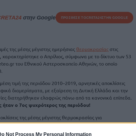
CRETA24
στην Google
ΠΡΟΣΘΕΣΕ ΤΟ
CRETA24
ΣΤΗΝ GOOGLE
ιμές της μέσης μέγιστης ημερήσιας
θερμοκρασίας
στις
, χαρακτηρίστηκε ο Απρίλιος, σύμφωνα με το δίκτυο των 53
eo.gr του Εθνικού Αστεροσκοπείο Αθηνών, το οποίο
0.
μέση τιμή της περιόδου 2010–2019, αρνητικές αποκλίσεις
ικά διαμερίσματα, με εξαίρεση τη Δυτική Ελλάδα και την
ίες διατηρήθηκαν ελαφρώς πάνω από τα κανονικά επίπεδα.
ς ήταν ο 7ος ψυχρότερος της περιόδου!
οκλίσεις της μέσης μέγιστης θερμοκρασίας για
αφικό διαμέρισμα.
Do Not Process My Personal Information