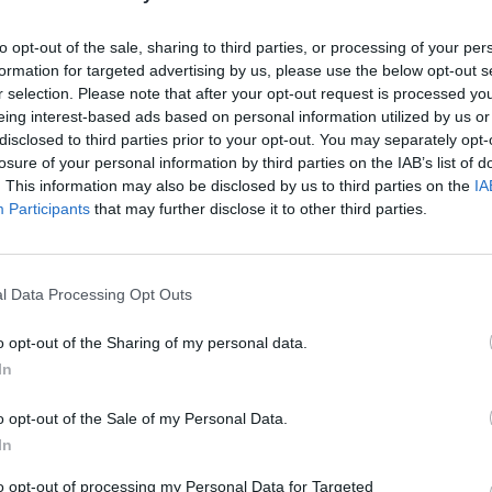
to opt-out of the sale, sharing to third parties, or processing of your per
formation for targeted advertising by us, please use the below opt-out s
την κατάταξη του Απριλίου ανά έτος, με βάση τη μέση
r selection. Please note that after your opt-out request is processed y
ρασίας. Στη Βόρεια Ελλάδα και στη Στερεά Ελλάδα,
eing interest-based ads based on personal information utilized by us or
disclosed to third parties prior to your opt-out. You may separately opt-
 ως ο 9ος θερμότερος από το 2010. Στη Δυτική Ελλάδα –
losure of your personal information by third parties on the IAB’s list of
Θεσσαλία ως ο 8ος θερμότερος και στην Πελοπόννησο ως
. This information may also be disclosed by us to third parties on the
IA
τη και στα Νησιά Αιγαίου – Δωδεκάνησα καταγράφηκε ως
Participants
that may further disclose it to other third parties.
.
l Data Processing Opt Outs
o opt-out of the Sharing of my personal data.
In
ιαία απόκλιση της μέγιστης θερμοκρασίας ήταν -0,4 °C, με
o opt-out of the Sale of my Personal Data.
α καταγράφονται κάτω από τα κανονικά για την εποχή
In
κης, 18 ημέρες του μήνα ήταν κάτω από τη μέση τιμή της
μέγιστη θερμοκρασία να παρουσιάζει απόκλιση -1,2 °C από
to opt-out of processing my Personal Data for Targeted