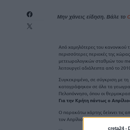
Μην χάνεις είδηση. Βάλε το
Aπό χαμηλότερες του κανονικού τ
περισσότερες περιοχές της χώρας
μετεωρολογικών σταθμών του met
λειτουργεί αδιάλειπτα από το 201
Συγκεκριμένα, σε σύγκριση με τη 
καταγράφηκαν σε όλα τα γεωγραφ
Πελοπόννησο, όπου οι θερμοκρασ
Για την Κρήτη πάντως ο Απρίλιο
Ο παρακάτω χάρτης δείχνει τις απ
τον Απρίλιο του 2026, ανά γεωγρ
creta24 -