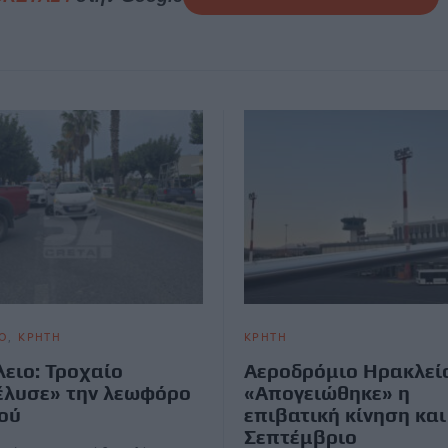
Ο
ΚΡΗΤΗ
ΚΡΗΤΗ
ειο: Τροχαίο
Αεροδρόμιο Ηρακλεί
έλυσε» την λεωφόρο
«Απογειώθηκε» η
ού
επιβατική κίνηση και
Σεπτέμβριο