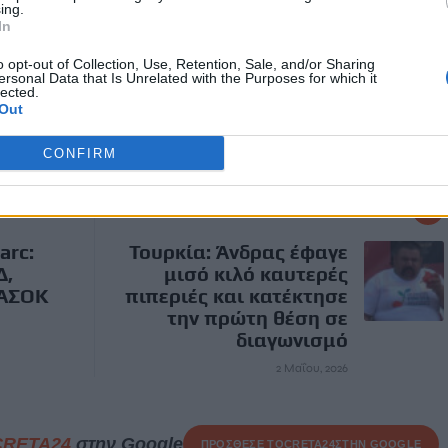
ing.
In
o opt-out of Collection, Use, Retention, Sale, and/or Sharing
ersonal Data that Is Unrelated with the Purposes for which it
lected.
Out
ΣΗ ΘΕΡΜΟΚΡΑΣΙΑΣ
CONFIRM
ΕΠΌΜΕΝΟ
rc:
Τουρκία: Άνδρας έφαγε
Δ,
μισό κιλό καυτερές
ΠΑΣΟΚ
πιπεριές και κατέκτησε
την πρώτη θέση σε
διαγωνισμό
2 Μαΐου, 2026
CRETA24
στην Google
ΠΡΟΣΘΕΣΕ ΤΟ
CRETA24
ΣΤΗΝ GOOGLE