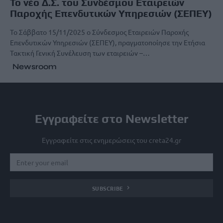
Το νέο Δ.Σ. του Συνδέσμου Εταιρειών
Παροχής Επενδυτικών Υπηρεσιών (ΣΕΠΕΥ)
Το Σάββατο 15/11/2025 ο Σύνδεσμος Εταιρειών Παροχής
Επενδυτικών Υπηρεσιών (ΣΕΠΕΥ), πραγματοποίησε την Ετήσια
Τακτική Γενική Συνέλευση των εταιρειών –…
Newsroom
Εγγραφείτε στο Newsletter
Εγγραφείτε στις ενημερώσεις του creta24.gr
SUBSCRIBE