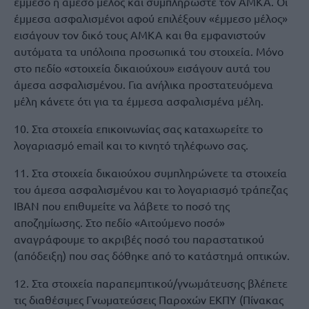
έμμεσο η άμεσο μέλος και συμπληρώστε τον ΑΜΚΑ. Οι
έμμεσα ασφαλισμένοι αφού επιλέξουν «έμμεσο μέλος»
εισάγουν τον δικό τους ΑΜΚΑ και θα εμφανιστούν
αυτόματα τα υπόλοιπα προσωπικά του στοιχεία. Μόνο
στο πεδίο «στοιχεία δικαιούχου» εισάγουν αυτά του
άμεσα ασφαλισμένου. Για ανήλικα προστατευόμενα
μέλη κάνετε ότι για τα έμμεσα ασφαλισμένα μέλη.
10. Στα στοιχεία επικοινωνίας σας καταχωρείτε το
λογαριασμό email και το κινητό τηλέφωνο σας.
11. Στα στοιχεία δικαιούχου συμπληρώνετε τα στοιχεία
του άμεσα ασφαλισμένου και το λογαριασμό τράπεζας
ΙΒΑΝ που επιθυμείτε να λάβετε το ποσό της
αποζημίωσης. Στο πεδίο «Αιτούμενο ποσό»
αναγράφουμε το ακριβές ποσό του παραστατικού
(απόδειξη) που σας δόθηκε από το κατάστημά οπτικών.
12. Στα στοιχεία παραπεμπτικού/γνωμάτευσης βλέπετε
τις διαθέσιμες Γνωματεύσεις Παροχών ΕΚΠΥ (Πίνακας