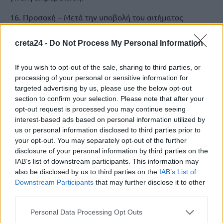
16. Προσοχή – Μετά την υποβολή του αιτήματος
σημειώστε τον αριθμό πρωτοκόλλου και αρμόδια ΠΕΔΥ
ώστε να απευθυνθείτε σε περίπτωση που κάτι πάει
creta24 -
Do Not Process My Personal Information
στραβά και δεν λάβετε την αποζημίωση. Ο χρόνος
διεκπεραίωσης μπορεί να υπερβεί τους 2-3 μήνες.
If you wish to opt-out of the sale, sharing to third parties, or
processing of your personal or sensitive information for
targeted advertising by us, please use the below opt-out
section to confirm your selection. Please note that after your
ΑΙΤΗΣΗ
ΑΠΟΖΗΜΙΩΣΗ
ΕΟΠΥΥ
ΟΠΤΙΚΑ
opt-out request is processed you may continue seeing
interest-based ads based on personal information utilized by
us or personal information disclosed to third parties prior to
your opt-out. You may separately opt-out of the further
ΠΡΟΗΓΟΎΜΕΝΟ
disclosure of your personal information by third parties on the
IAB’s list of downstream participants. This information may
Αχτσιόγλου: Ο δρόμος στη Νέα
also be disclosed by us to third parties on the
IAB’s List of
Αριστερά ήταν αδιέξοδος – Δεν
Downstream Participants
that may further disclose it to other
έχω μιλήσει με τον Τσίπρα από
third parties.
το 2023
3 Ιουνίου, 2026
Personal Data Processing Opt Outs