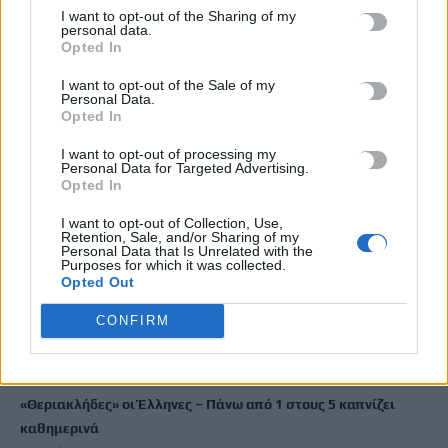
I want to opt-out of the Sharing of my
ΕΠΌΜΕΝΟ
personal data.
Opted In
Κρήτη: Το δέμα από τη
Θεσσαλονίκη είχε... κάνναβη -
I want to opt-out of the Sale of my
Personal Data.
Χειροπέδες στους νεαρούς
Opted In
παραλήπτες
I want to opt-out of processing my
3 Ιουνίου, 2026
Personal Data for Targeted Advertising.
Opted In
I want to opt-out of Collection, Use,
Μην χάνεις είδηση. Βάλε το
CRETA24
στην
Retention, Sale, and/or Sharing of my
Google
Personal Data that Is Unrelated with the
Purposes for which it was collected.
Opted Out
ΠΡΟΣΘΕΣΕ ΤΟ
CRETA24
ΣΤΗΝ GOOGLE
CONFIRM
ΡΟΗ ΕΙΔΗΣΕΩΝ
«Θεριακλήδες» οι Έλληνες – Πάνω από 1 στους 5 καπνίζει
καθημερινά