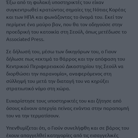
Έξω από τη φυλακή υποστηρικτές του είχαν
συγκεντρωθεί κρατώντας σημαίες της Νότιας Κορέας
και των ΗΠΑ και φωνάζοντας το όνομά του. Εκεί τον
περίμενε ένα μαύρο βαν, που θα τον οδηγούσε στην
προεδρική του κατοικία στη Σεούλ, όπως μετέδωσε το
Associated Press.
Σε δήλωσή του, μέσω των δικηγόρων του, ο Γιουν
δήλωσε πως «εκτιμά το θάρρος και την απόφαση του
Κεντρικού Περιφερειακού Δικαστηρίου της Σεούλ να
διορθώσει την παρανομία», αναφερόμενος στη
σύλληψή του μετά την διαταγή του να κηρύξει
στρατιωτικό νόμο στη χώρα.
Ευχαρίστησε τους υποστηρικτές του και ζήτησε από
όσους κάνουν απεργία πείνας ενάντια στην παραπομπή
του να την τερματίσουν.
Υπενθυμίζεται ότι, ο Γιούν συνελήφθη και σε βάρος του
έχουν απαγγελθεί κατηγορίες από τις εισαγγελικές