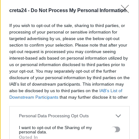
Άνοια: Ποια είναι τα επαγγέλματα που προστατεύουν τον
creta24 -
Do Not Process My Personal Information
εγκέφαλο
8 Αυγούστου, 2026
If you wish to opt-out of the sale, sharing to third parties, or
processing of your personal or sensitive information for
Επίδομα €391 από τον ΟΠΕΚΑ, χωρίς εισοδηματικά κριτήρια:
targeted advertising by us, please use the below opt-out
Η προϋπόθεση
section to confirm your selection. Please note that after your
opt-out request is processed you may continue seeing
8 Αυγούστου, 2026
interest-based ads based on personal information utilized by
us or personal information disclosed to third parties prior to
Θεατρική αφήγηση «Έρευσεν ύδωρ» στο Δημοτικό Σχολείο
your opt-out. You may separately opt-out of the further
Κεφαλά
disclosure of your personal information by third parties on the
IAB’s list of downstream participants. This information may
8 Αυγούστου, 2026
also be disclosed by us to third parties on the
IAB’s List of
Downstream Participants
that may further disclose it to other
third parties.
TRENDING
Personal Data Processing Opt Outs
#
ΑΠΑΤΗΤΕΣ ΠΑΡΑΛΙΕΣ
#
ΠΕΡΣΕΙΔΕΣ
#
ΕΝΟΙΚΙΑ
#
ΠΥΡΚΑΓΙΕΣ
I want to opt-out of the Sharing of my
personal data.
Opted In