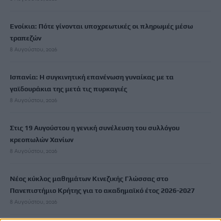
Ενοίκια: Πότε γίνονται υποχρεωτικές οι πληρωμές μέσω
τραπεζών
8 Αυγούστου, 2026
Ισπανία: Η συγκινητική επανένωση γυναίκας με τα
γαϊδουράκια της μετά τις πυρκαγιές
8 Αυγούστου, 2026
Στις 19 Αυγούστου η γενική συνέλευση του συλλόγου
κρεοπωλών Χανίων
8 Αυγούστου, 2026
Νέος κύκλος μαθημάτων Κινεζικής Γλώσσας στο
Πανεπιστήμιο Κρήτης για το ακαδημαϊκό έτος 2026-2027
8 Αυγούστου, 2026