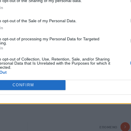
o opt-out of the Sharing of my personal data.
σοδίων.
In
μηχανοκίνητες πορείες δύνανται να επιφέρουν σοβαρή
o opt-out of the Sale of my Personal Data.
ής ζωής, ιδίως με παρεμπόδιση της κυκλοφορίας, δυσχέρανση
In
ς, επιχειρήσεις, κατοικίες και χώρους φιλοξενίας, καθώς και
to opt-out of processing my Personal Data for Targeted
ίας της πόλης.
ing.
In
αγκαίο, διότι ηπιότερα μέτρα δεν επαρκούν για την
ρω κινδύνων. Είναι δε αναλογικό, καθόσον έχει
o opt-out of Collection, Use, Retention, Sale, and/or Sharing
ersonal Data that Is Unrelated with the Purposes for which it
ορά συγκεκριμένη οριοθετημένη περιοχή και περιορίζεται στον
lected.
Out
 για την προστασία της δημόσιας ασφάλειας και της
CONFIRM
ΜΠΑΣΚΕΤ
ΕΠΌΜΕΝΟ