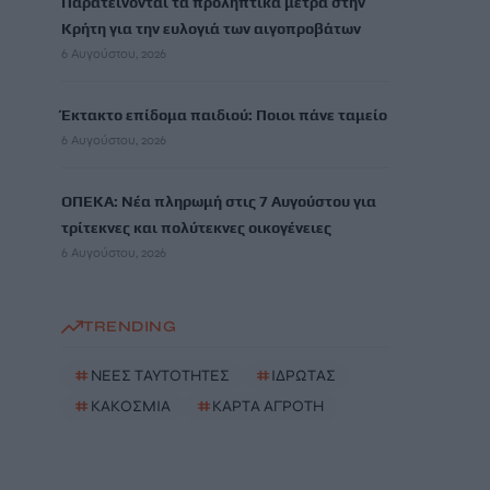
Παρατείνονται τα προληπτικά μέτρα στην
Κρήτη για την ευλογιά των αιγοπροβάτων
6 Αυγούστου, 2026
Έκτακτο επίδομα παιδιού: Ποιοι πάνε ταμείο
6 Αυγούστου, 2026
ΟΠΕΚΑ: Νέα πληρωμή στις 7 Αυγούστου για
τρίτεκνες και πολύτεκνες οικογένειες
6 Αυγούστου, 2026
TRENDING
#
ΝΕΕΣ ΤΑΥΤΟΤΗΤΕΣ
#
ΙΔΡΩΤΑΣ
#
ΚΑΚΟΣΜΙΑ
#
ΚΑΡΤΑ ΑΓΡΟΤΗ