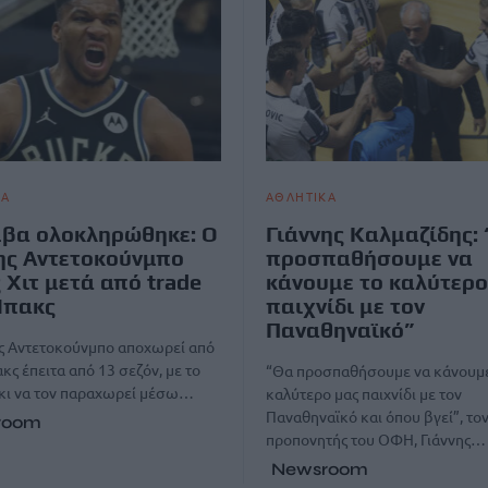
ΚΑ
ΑΘΛΗΤΙΚΑ
βα ολοκληρώθηκε: Ο
Γιάννης Καλμαζίδης:
ης Αντετοκούνμπο
προσπαθήσουμε να
 Χιτ μετά από trade
κάνουμε το καλύτερο
Μπακς
παιχνίδι με τον
Παναθηναϊκό”
ης Αντετοκούνμπο αποχωρεί από
κς έπειτα από 13 σεζόν, με το
“Θα προσπαθήσουμε να κάνουμε
κι να τον παραχωρεί μέσω…
καλύτερο μας παιχνίδι με τον
Παναθηναϊκό και όπου βγεί”, τον
room
προπονητής του ΟΦΗ, Γιάννης…
Newsroom