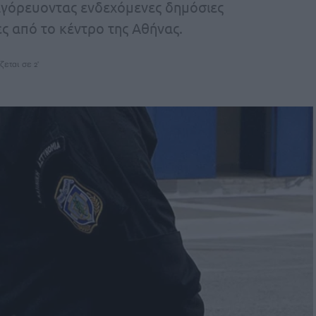
αγόρευοντας ενδεχόμενες δημόσιες
ς από το κέντρο της Αθήνας.
ζεται σε 2'