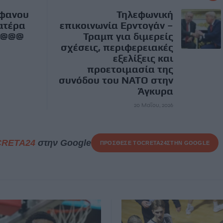
έφανου
Τηλεφωνική
ατέρα
επικοινωνία Ερντογάν –
 γ@@@
Τραμπ για διμερείς
σχέσεις, περιφερειακές
εξελίξεις και
προετοιμασία της
συνόδου του ΝΑΤΟ στην
Άγκυρα
20 Μαΐου, 2026
CRETA24
στην Google
ΠΡΟΣΘΕΣΕ ΤΟ
CRETA24
ΣΤΗΝ GOOGLE