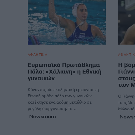
ΑΘΛΗΤΙΚΑ
ΑΘΛΗΤΙ
Ευρωπαϊκό Πρωτάθλημα
Η βόμ
Πόλο: «Χάλκινη» η Εθνική
Γιάνν
γυναικών
στους
των 
Κάνοντας μία εκπληκτική εμφάνιση, η
Εθνική ομάδα πόλο των γυναικών
Ο Γιάνν
κατέκτησε ένα ακόμη μετάλλιο σε
τους Μπα
μεγάλη διοργάνωση. Τα…
Μιλγουό
Newsroom
News