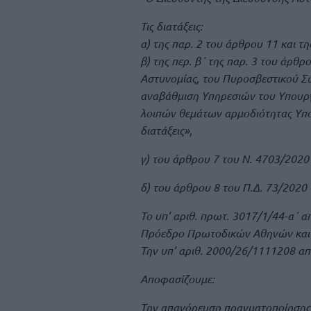
Τις διατάξεις:
α) της παρ. 2 του άρθρου 11 και τ
β) της περ. β΄ της παρ. 3 του άρθ
Αστυνομίας, του Πυροσβεστικού Σώ
αναβάθμιση Υπηρεσιών του Υπουργε
λοιπών θεμάτων αρμοδιότητας Υπου
διατάξεις»,
γ) του άρθρου 7 του Ν. 4703/2020 
δ) του άρθρου 8 του Π.Δ. 73/202
Το υπ’ αριθ. πρωτ. 3017/1/44-α΄ α
Πρόεδρο Πρωτοδικών Αθηνών και 
Την υπ’ αριθ. 2000/26/1111208 από
Αποφασίζουμε:
Την απαγόρευση πραγματοποίησης