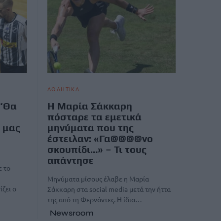
ΑΘΛΗΤΙΚΑ
 “Θα
Η Μαρία Σάκκαρη
πόσταρε τα εμετικά
 μας
μηνύματα που της
έστειλαν: «Γα@@@@νο
σκουπίδι…» – Τι τους
απάντησε
 το
Μηνύματα μίσους έλαβε η Μαρία
ίζει ο
Σάκκαρη στα social media μετά την ήττα
της από τη Φερνάντες. Η ίδια…
Newsroom