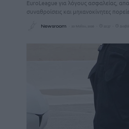
EuroLeague για λόγους ασφαλείας, απ
συναθροίσεις και μηχανοκίνητες πορείε
Newsroom
20 Μαΐου, 2026
22:37
Διαβά