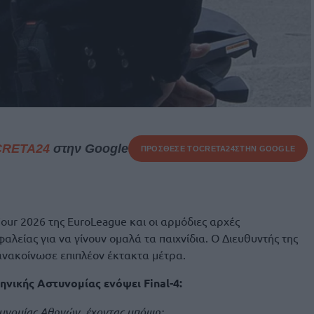
CRETA24
στην Google
ΠΡΟΣΘΕΣΕ ΤΟ
CRETA24
ΣΤΗΝ GOOGLE
Four 2026 της EuroLeague και οι αρμόδιες αρχές
λείας για να γίνουν ομαλά τα παιχνίδια. Ο Διευθυντής της
νακοίνωσε επιπλέον έκτακτα μέτρα.
ηνικής Αστυνομίας ενόψει Final-4:
τυνομίας Αθηνών, έχοντας υπόψη: