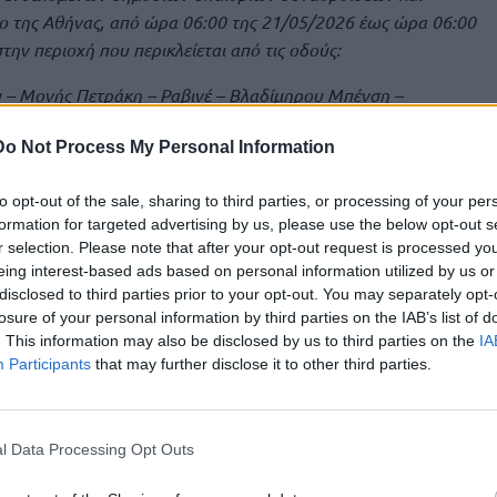
ο της Αθήνας, από ώρα 06:00 της 21/05/2026 έως ώρα 06:00
την περιοχή που περικλείεται από τις οδούς:
 – Μονής Πετράκη – Ραβινέ – Βλαδίμηρου Μπένση –
– Ίωνος Δραγούμη – Λεωφόρος Βασιλέως Αλεξάνδρου –
Do Not Process My Personal Information
ι κατ’ εφαρμογή των κείμενων διατάξεων περί δημοσίων
to opt-out of the sale, sharing to third parties, or processing of your per
εται σε ειδική, συγκεκριμένη και επαρκώς τεκμηριωμένη
formation for targeted advertising by us, please use the below opt-out s
r selection. Please note that after your opt-out request is processed y
 αρχές της αναγκαιότητας και της αναλογικότητας,
eing interest-based ads based on personal information utilized by us or
νδιαφέροντος της εν λόγω αθλητικής διοργάνωσης, καθώς
disclosed to third parties prior to your opt-out. You may separately opt-
της.
losure of your personal information by third parties on the IAB’s list of
. This information may also be disclosed by us to third parties on the
IA
στημα διεξαγωγής του “EUROLEAGUE FINAL FOUR ATHENS
Participants
that may further disclose it to other third parties.
υσία φιλάθλων, αποστολών ομάδων, επισήμων και λοιπών
 της Αθήνας και ιδίως στην οριοθετημένη περιοχή της
όσιων υπαίθριων συναθροίσεων ή μηχανοκίνητων πορειών
l Data Processing Opt Outs
προκαλέσει σοβαρό κίνδυνο για τη δημόσια ασφάλεια, λόγω
γάλου αριθμού προσώπων, αιφνίδιων μετακινήσεων και