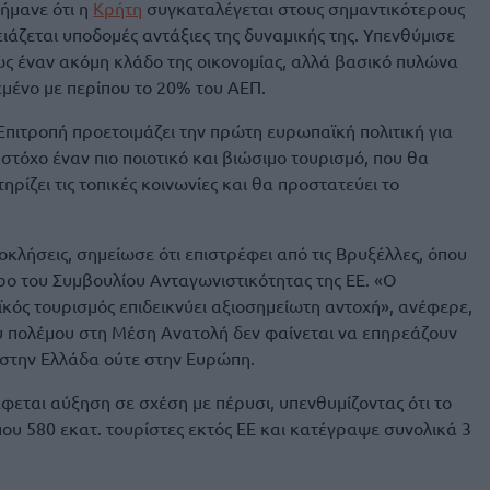
σήμανε ότι η
Κρήτη
συγκαταλέγεται στους σημαντικότερους
ιάζεται υποδομές αντάξιες της δυναμικής της. Υπενθύμισε
λώς έναν ακόμη κλάδο της οικονομίας, αλλά βασικό πυλώνα
εμένο με περίπου το 20% του ΑΕΠ.
πιτροπή προετοιμάζει την πρώτη ευρωπαϊκή πολιτική για
 στόχο έναν πιο ποιοτικό και βιώσιμο τουρισμό, που θα
ηρίζει τις τοπικές κοινωνίες και θα προστατεύει το
κλήσεις, σημείωσε ότι επιστρέφει από τις Βρυξέλλες, όπου
ρο του Συμβουλίου Ανταγωνιστικότητας της ΕΕ. «Ο
ϊκός τουρισμός επιδεικνύει αξιοσημείωτη αντοχή», ανέφερε,
ου πολέμου στη Μέση Ανατολή δεν φαίνεται να επηρεάζουν
ε στην Ελλάδα ούτε στην Ευρώπη.
φεται αύξηση σε σχέση με πέρυσι, υπενθυμίζοντας ότι το
υ 580 εκατ. τουρίστες εκτός ΕΕ και κατέγραψε συνολικά 3