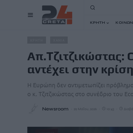
ΚΡΗΤΗ
ΚΟΙΝΩΝ
Home
Άρθρα
Απ.Τζιτζικώστας: Ο ελληνικός τουρισμό
ΚΡΗΤΗ
ΧΑΝΙΑ
Απ.Τζιτζικώστας: 
αντέχει στην κρίσ
Η Ευρώπη δεν αντιμετωπίζει πρόβλημ
ο κ. Τζιτζικώστας στο συνέδριο του Ec
Newsroom
29 Μαΐου, 2026
10:43
Διαβά