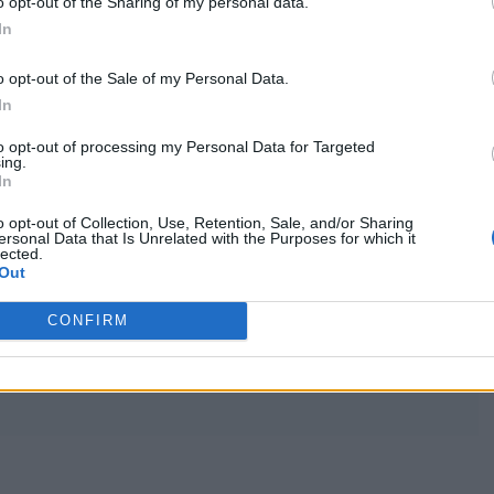
o opt-out of the Sharing of my personal data.
In
Βόρειο Οδικό Άξονα
Κρήτης
(
ΒΟΑΚ
) σημειώνοντας ότι
ισσότερα από 135 εκατ. ευρώ από το Ταμείο Ανάκαμψης.
o opt-out of the Sale of my Personal Data.
νητόδρομο. Μιλάμε για ασφάλεια, ανάπτυξη και συνοχή.
In
νθρώπους και περιοχές», τόνισε.
to opt-out of processing my Personal Data for Targeted
ο νέο αεροδρόμιο στο Καστέλι, σημειώνοντας ότι δεν
ing.
In
εροδρόμιο, αλλά δημιουργεί νέες δυνατότητες, νέες
οές. Το χαρακτήρισε έργο στρατηγικής σημασίας για την
o opt-out of Collection, Use, Retention, Sale, and/or Sharing
δα, επισημαίνοντας ότι η Ευρωπαϊκή Τράπεζα Επενδύσεων
ersonal Data that Is Unrelated with the Purposes for which it
lected.
 ύψους 180 εκατ. ευρώ.
Out
CONFIRM
μό