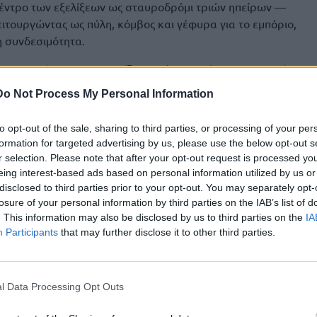
κέντρο των εξελίξεων ως σταυροδρόμι τριών ηπείρων —
ιτουργώντας ως πύλη, κόμβος και γέφυρα για το εμπόριο,
τη συνδεσιμότητα.
λο της
Κρήτης
, υπογραμμίζοντας ότι στη νέα γεωγραφική
ακόμη μεγαλύτερη στρατηγική σημασία, καθώς βρίσκεται
Do Not Process My Personal Information
σσιες οδοί και εμπορικές ροές. Όπως είπε, στόχος της
ληνικής κυβέρνησης είναι να στηρίξουν αυτόν τον ρόλο προς
to opt-out of the sale, sharing to third parties, or processing of your per
ά συνολικά της Ευρώπης.
formation for targeted advertising by us, please use the below opt-out s
r selection. Please note that after your opt-out request is processed y
ι τομείς της αρμοδιότητάς του — υποδομές, μεταφορές,
eing interest-based ads based on personal information utilized by us or
ατιωτική κινητικότητα — συνδέονται με σχεδόν το 40% του
disclosed to third parties prior to your opt-out. You may separately opt-
ρονομαστή την ικανότητα της Ευρώπης να κινείται, να
losure of your personal information by third parties on the IAB’s list of
να προστατεύει τους πολίτες της. «Αν υπάρχει ένας τόπος
. This information may also be disclosed by us to third parties on the
IA
ς είναι η
Κρήτη
», ανέφερε χαρακτηριστικά.
Participants
that may further disclose it to other third parties.
ανε λόγο για ανάγκη δημιουργίας ισχυρότερων διαδρόμων
και αεροδρομίων, καθώς και πιο έξυπνων και ανθεκτικών
l Data Processing Opt Outs
χει επενδύσει συνειδητά προς αυτή την κατεύθυνση και
η
είχε να δει επί δεκαετίες.