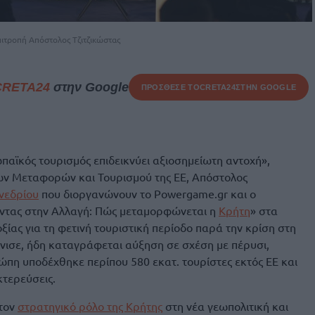
ιτροπή Απόστολος Τζιτζικώστας
CRETA24
στην Google
ΠΡΟΣΘΕΣΕ ΤΟ
CRETA24
ΣΤΗΝ GOOGLE
παϊκός τουρισμός επιδεικνύει αξιοσημείωτη αντοχή»,
ων Μεταφορών και Τουρισμού της ΕΕ, Απόστολος
νεδρίου
που διοργανώνουν το Powergame.gr και ο
ύοντας στην Αλλαγή: Πώς μεταμορφώνεται η
Κρήτη
» στα
ξίας για τη φετινή τουριστική περίοδο παρά την κρίση στη
νισε, ήδη καταγράφεται αύξηση σε σχέση με πέρυσι,
ρώπη υποδέχθηκε περίπου 580 εκατ. τουρίστες εκτός ΕΕ και
κτερεύσεις.
 τον
στρατηγικό ρόλο της Κρήτης
στη νέα γεωπολιτική και