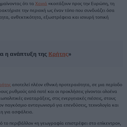
ημαίνοντας ότι τα
Χανιά
«κοιτάζουν προς την Ευρώπη, τη
ρακτήρισε την περιοχή ως έναν τόπο που συνδυάζει όσα
τητα, ανθεκτικότητα, εξωστρέφεια και ισχυρή τοπική
α η ανάπτυξη της
Κρήτης
»
ρήτης
αποτελεί πλέον εθνική προτεραιότητα, σε μια περίοδο
ους ρυθμούς από ποτέ και οι προκλήσεις γίνονται ολοένα
ωπολιτικές αναταράξεις, στις ενεργειακές πιέσεις, στους
ον παγκόσμιο ανταγωνισμό για επενδύσεις, τεχνολογία και
κη για ασφάλεια.
τό το περιβάλλον «η γεωγραφία επιστρέφει στο επίκεντρο»,