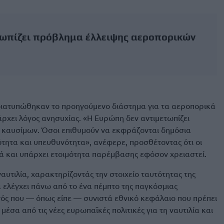
τωπίζει πρόβλημα έλλειψης αεροπορικών
 διατυπώθηκαν το προηγούμενο διάστημα για τα αεροπορικά
ρχει λόγος ανησυχίας. «Η Ευρώπη δεν αντιμετωπίζει
καυσίμων. Όσοι επιθυμούν να εκφράζονται δημόσια
τητα και υπευθυνότητα», ανέφερε, προσθέτοντας ότι οι
ά και υπάρχει ετοιμότητα παρέμβασης εφόσον χρειαστεί.
αυτιλία, χαρακτηρίζοντάς την στοιχείο ταυτότητας της
ελέγχει πάνω από το ένα πέμπτο της παγκόσμιας
νός που — όπως είπε — συνιστά εθνικό κεφάλαιο που πρέπει
μέσα από τις νέες ευρωπαϊκές πολιτικές για τη ναυτιλία και