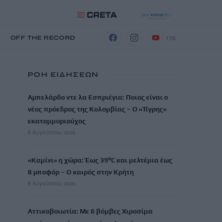
13K
Η
OFF THE RECORD
ΡΟΗ ΕΙΔΗΣΕΩΝ
Αμπελάρδο ντε λα Εσπριέγια: Ποιος είναι ο
νέος πρόεδρος της Κολομβίας – Ο «Τίγρης»
εκατομμυριούχος
8 Αυγούστου, 2026
«Καμίνι» η χώρα: Έως 39°C και μελτέμια έως
8 μποφόρ – Ο καιρός στην Κρήτη
8 Αυγούστου, 2026
Αττικοβοιωτία: Με 6 βόμβες Χιροσίμα