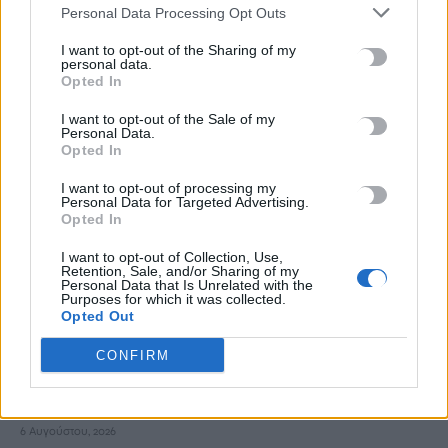
Personal Data Processing Opt Outs
6 Αυγούστου, 2026
I want to opt-out of the Sharing of my
personal data.
Ντύθηκε «Χάρος» και ανέβηκε στην οροφή νοσοκομείου
Opted In
6 Αυγούστου, 2026
I want to opt-out of the Sale of my
Personal Data.
Opted In
Guardian: Έτοιμο το πρώτο κατασκευαστικό συμβόλαιο στη
Γάζα από το «Συμβούλιο Ειρήνης» του Τραμπ
I want to opt-out of processing my
6 Αυγούστου, 2026
Personal Data for Targeted Advertising.
Opted In
Δολοφονία Βρετανίδας στην Κυψέλη: «Τότε άρχισα να τον
I want to opt-out of Collection, Use,
Retention, Sale, and/or Sharing of my
υποψιάζομαι» -Όσα αποκάλυψε στις Aρχές η σύζυγος του
Personal Data that Is Unrelated with the
Purposes for which it was collected.
Αφγανού
Opted Out
6 Αυγούστου, 2026
CONFIRM
Γερμανία: Τουλάχιστον 25 τραυματίες από σύγκρουση δύο
τραμ
6 Αυγούστου, 2026