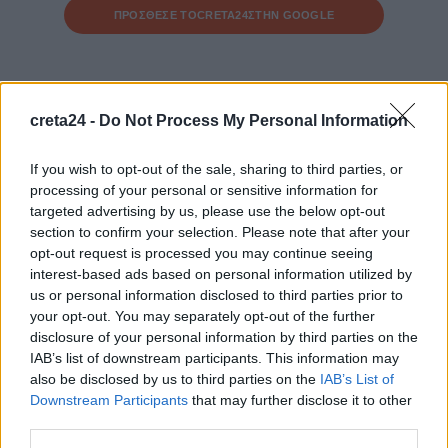
ΠΡΟΣΘΕΣΕ ΤΟ
CRETA24
ΣΤΗΝ GOOGLE
ΡΟΗ ΕΙΔΗΣΕΩΝ
creta24 -
Do Not Process My Personal Information
Έκτακτο επίδομα παιδιού: Ποιοι πάνε ταμείο
6 Αυγούστου, 2026
If you wish to opt-out of the sale, sharing to third parties, or
processing of your personal or sensitive information for
targeted advertising by us, please use the below opt-out
ΟΠΕΚΑ: Νέα πληρωμή στις 7 Αυγούστου για τρίτεκνες και
section to confirm your selection. Please note that after your
πολύτεκνες οικογένειες
opt-out request is processed you may continue seeing
6 Αυγούστου, 2026
interest-based ads based on personal information utilized by
us or personal information disclosed to third parties prior to
your opt-out. You may separately opt-out of the further
Χρίστος Δήμας: «Προχωρούν τα έργα σε όλο το μήκος του
disclosure of your personal information by third parties on the
ΒΟΑΚ»
IAB’s list of downstream participants. This information may
6 Αυγούστου, 2026
also be disclosed by us to third parties on the
IAB’s List of
Downstream Participants
that may further disclose it to other
Λιμάνι Ηρακλείου: Έμπλεξε ο κάβος στην προπέλα του
third parties.
πλοίου – Περιπέτεια για 704 επιβάτες