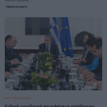
media ο Άδωνις…
Newsroom
OFF THE RECORD
Ειδική τριεδρική περιφέρεια απόδημου