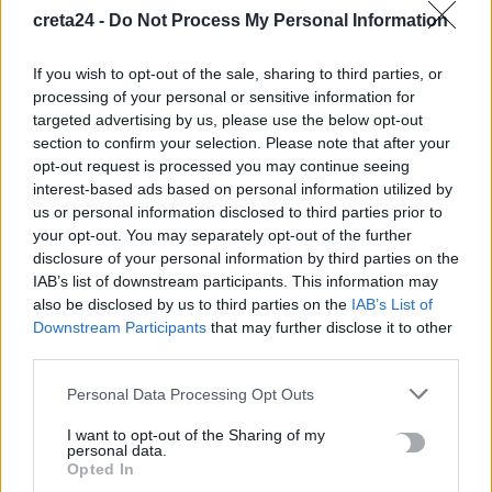
κακοποίηση δύο ανήλικων μαθητών της
creta24 -
Do Not Process My Personal Information
7 Αυγούστου, 2026
If you wish to opt-out of the sale, sharing to third parties, or
processing of your personal or sensitive information for
Το Ελληνικό Μεσογειακό Πανεπιστήμιο εκδίδει ηλεκτρονικά
targeted advertising by us, please use the below opt-out
τα Πρακτικά του Διεπιστημονικού Συνεδρίου «Ρένα
section to confirm your selection. Please note that after your
Κυριακού»
opt-out request is processed you may continue seeing
7 Αυγούστου, 2026
interest-based ads based on personal information utilized by
us or personal information disclosed to third parties prior to
your opt-out. You may separately opt-out of the further
ΔΕΕΠ (ΝΟΔΕ) Ηρακλείου: Με έργα η κυβέρνηση Μητσοτάκη
disclosure of your personal information by third parties on the
οδηγεί την Κρήτη στο μέλλον
IAB’s list of downstream participants. This information may
7 Αυγούστου, 2026
also be disclosed by us to third parties on the
IAB’s List of
Downstream Participants
that may further disclose it to other
third parties.
TRENDING
Personal Data Processing Opt Outs
#
ΚΑΠΝΙΣΜΑ
#
ΠΟΘΕΝ ΕΣΧΕΣ
#
ΠΛΗΡΩΜΕΣ
#
ΣΥΝΤΑΞΕΙΣ
I want to opt-out of the Sharing of my
personal data.
Opted In