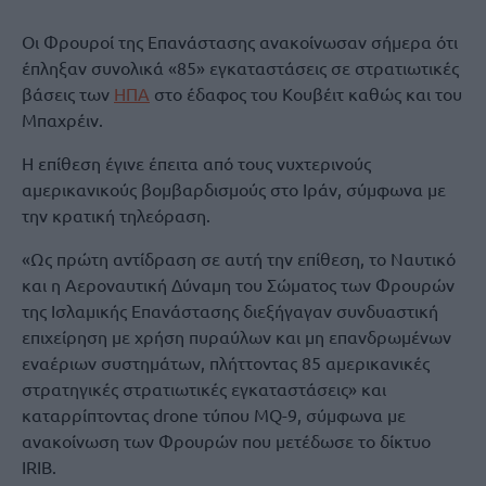
Οι Φρουροί της Επανάστασης ανακοίνωσαν σήμερα ότι
έπληξαν συνολικά «85» εγκαταστάσεις σε στρατιωτικές
βάσεις των
ΗΠΑ
στο έδαφος του Κουβέιτ καθώς και του
Μπαχρέιν.
Η επίθεση έγινε έπειτα από τους νυχτερινούς
αμερικανικούς βομβαρδισμούς στο Ιράν, σύμφωνα με
την κρατική τηλεόραση.
«Ως πρώτη αντίδραση σε αυτή την επίθεση, το Ναυτικό
και η Αεροναυτική Δύναμη του Σώματος των Φρουρών
της Ισλαμικής Επανάστασης διεξήγαγαν συνδυαστική
επιχείρηση με χρήση πυραύλων και μη επανδρωμένων
εναέριων συστημάτων, πλήττοντας 85 αμερικανικές
στρατηγικές στρατιωτικές εγκαταστάσεις» και
καταρρίπτοντας drone τύπου MQ-9, σύμφωνα με
ανακοίνωση των Φρουρών που μετέδωσε το δίκτυο
IRIB.