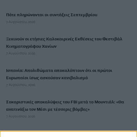
Πότε πληρώνονται οι συντάξεις Σεπτεμβρίου
7 Αυγούστου, 2026
Ξεκινούν οι ετήσιες Καλοκαιρινές Εκθέσεις του Φεστιβάλ
Κινηματογράφου Χανίων
7 Αυγούστου, 2026
Ισπανία: Απολιθώματα αποκαλύπτουν ότι οι πρώτοι
Ευρωπαίοι ίσως ασκούσαν κανιβαλισμό
7 Αυγούστου, 2026
Σοκαριστικές αποκαλύψεις του FBI μετά το Μουντιάλ: «Θα
ανατινάξω τον Μέσι με τέσσερις βόμβες»
7 Αυγούστου, 2026
ΗΠΑ: Δασκάλα χορού κατηγορείται για σεξουαλική