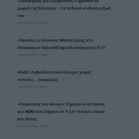
Συναγερμός για εξαφάνιση 31χρονου σε
χωριό της Έδεσσας – Σε πιθανό κίνδυνο η ζωή
του
9 Αυγούστου, 2026
«Χρυσός» ο Ιάσωνας Μουσελίμης στο
Παγκόσμιο Πρωτάθλημα Κωπηλασίας Κ19
9 Αυγούστου, 2026
ΑΑΔΕ: Αιφνιδιαστικοί έλεγχοι χωρίς
τοπικές… γνωριμίες
9 Αυγούστου, 2026
«Τουρισμός για όλους»: Σήμερα οι αιτήσεις
για ΑΦΜ που λήγουν σε 9 ή 0 -Ανοίγει αύριο
για όλους
9 Αυγούστου, 2026