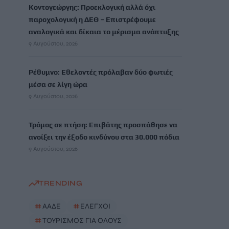
Κοντογεώργης: Προεκλογική αλλά όχι
παροχολογική η ΔΕΘ – Επιστρέφουμε
αναλογικά και δίκαια το μέρισμα ανάπτυξης
9 Αυγούστου, 2026
Ρέθυμνο: Εθελοντές πρόλαβαν δύο φωτιές
μέσα σε λίγη ώρα
9 Αυγούστου, 2026
Τρόμος σε πτήση: Επιβάτης προσπάθησε να
ανοίξει την έξοδο κινδύνου στα 30.000 πόδια
9 Αυγούστου, 2026
TRENDING
#
ΑΑΔΕ
#
ΕΛΕΓΧΟΙ
#
ΤΟΥΡΙΣΜΟΣ ΓΙΑ ΟΛΟΥΣ