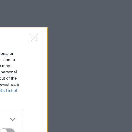
sonal or
ection to
ou may
 personal
out of the
 downstream
B’s List of