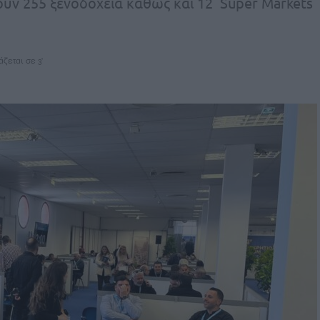
ύν 255 ξενοδοχεία καθώς και 12 Super Markets
άζεται σε 3'