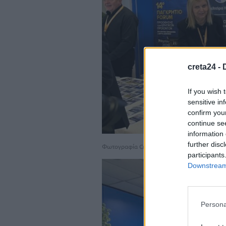
creta24 -
If you wish 
sensitive in
confirm you
continue se
information 
further disc
Φωτογραφία Creta24
participants
Downstream 
Persona