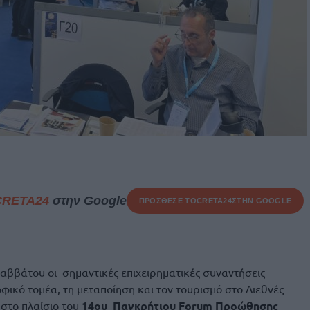
CRETA24
στην Google
ΠΡΟΣΘΕΣΕ ΤΟ
CRETA24
ΣΤΗΝ GOOGLE
 Σαββάτου οι σημαντικές επιχειρηματικές συναντήσεις
κό τομέα, τη μεταποίηση και τον τουρισμό στο Διεθνές
στο πλαίσιο του
14ου Παγκρήτιου Forum Προώθησης