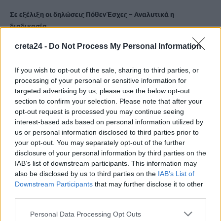
Σε εξέλιξη οι δηλώσεις Πόθεν Έσχες – Αναλυτικά η
διαδικασία
7 Αυγούστου, 2026
creta24 -
Do Not Process My Personal Information
Πότε πληρώνονται οι συντάξεις Σεπτεμβρίου
If you wish to opt-out of the sale, sharing to third parties, or
7 Αυγούστου, 2026
processing of your personal or sensitive information for
targeted advertising by us, please use the below opt-out
section to confirm your selection. Please note that after your
Ξεκινούν οι ετήσιες Καλοκαιρινές Εκθέσεις του Φεστιβάλ
opt-out request is processed you may continue seeing
Κινηματογράφου Χανίων
interest-based ads based on personal information utilized by
7 Αυγούστου, 2026
us or personal information disclosed to third parties prior to
your opt-out. You may separately opt-out of the further
disclosure of your personal information by third parties on the
Ισπανία: Απολιθώματα αποκαλύπτουν ότι οι πρώτοι
IAB’s list of downstream participants. This information may
Ευρωπαίοι ίσως ασκούσαν κανιβαλισμό
also be disclosed by us to third parties on the
IAB’s List of
7 Αυγούστου, 2026
Downstream Participants
that may further disclose it to other
third parties.
Σοκαριστικές αποκαλύψεις του FBI μετά το Μουντιάλ: «Θα
Personal Data Processing Opt Outs
ανατινάξω τον Μέσι με τέσσερις βόμβες»