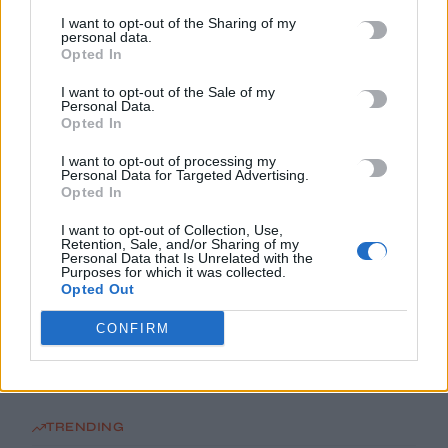
7 Αυγούστου, 2026
I want to opt-out of the Sharing of my
personal data.
Opted In
ΗΠΑ: Δασκάλα χορού κατηγορείται για σεξουαλική
I want to opt-out of the Sale of my
κακοποίηση δύο ανήλικων μαθητών της
Personal Data.
7 Αυγούστου, 2026
Opted In
I want to opt-out of processing my
Το Ελληνικό Μεσογειακό Πανεπιστήμιο εκδίδει ηλεκτρονικά
Personal Data for Targeted Advertising.
Opted In
τα Πρακτικά του Διεπιστημονικού Συνεδρίου «Ρένα
Κυριακού»
I want to opt-out of Collection, Use,
Retention, Sale, and/or Sharing of my
7 Αυγούστου, 2026
Personal Data that Is Unrelated with the
Purposes for which it was collected.
Opted Out
ΔΕΕΠ (ΝΟΔΕ) Ηρακλείου: Με έργα η κυβέρνηση Μητσοτάκη
οδηγεί την Κρήτη στο μέλλον
CONFIRM
7 Αυγούστου, 2026
TRENDING