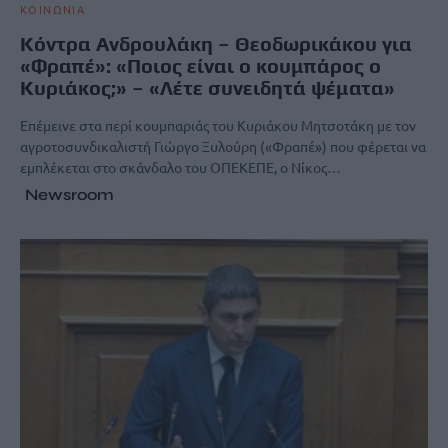
ΚΟΙΝΩΝΙΑ
Κόντρα Ανδρουλάκη – Θεοδωρικάκου για
«Φραπέ»: «Ποιος είναι ο κουμπάρος ο
Κυριάκος;» – «Λέτε συνειδητά ψέματα»
Επέμεινε στα περί κουμπαριάς του Κυριάκου Μητσοτάκη με τον
αγροτοσυνδικαλιστή Γιώργο Ξυλούρη («Φραπέ») που φέρεται να
εμπλέκεται στο σκάνδαλο του ΟΠΕΚΕΠΕ, ο Νίκος…
Newsroom