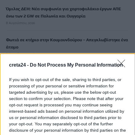
Όμιλος ΔΕΗ: Νέα συμφωνία για χαρτοφυλάκιο έργων ΑΠΕ
άνω των 2 GW σε Πολωνία και Ουγγαρία
8 Αυγούστου, 2026
Φωτιά σε κτήριο στην Κουμουνδούρου – Απεγκλωβίστηκε ένα
άτομο
8 Αυγούστου, 2026
creta24 -
Do Not Process My Personal Information
Γαύδος: Επιχείρηση διάσωσης 31χρονης από δύσβατο σημείο
– Την απομάκρυνε με φουσκωτό επισκέπτης
If you wish to opt-out of the sale, sharing to third parties, or
8 Αυγούστου, 2026
processing of your personal or sensitive information for
targeted advertising by us, please use the below opt-out
section to confirm your selection. Please note that after your
e-ΕΦΚΑ – ΔΥΠΑ: Ο «χάρτης» των πληρωμών από την Δευτέρα
opt-out request is processed you may continue seeing
έως την Παρασκευή 14 Αυγούστου
interest-based ads based on personal information utilized by
8 Αυγούστου, 2026
us or personal information disclosed to third parties prior to
your opt-out. You may separately opt-out of the further
disclosure of your personal information by third parties on the
Νύχτα-κόλαση στο Κίεβο και την περιφέρειά του: Τρεις