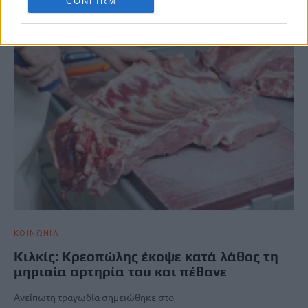
CONFIRM
ΚΟΙΝΩΝΙΑ
Κιλκίς: Κρεοπώλης έκοψε κατά λάθος τη
μηριαία αρτηρία του και πέθανε
Ανείπωτη τραγωδία σημειώθηκε στο