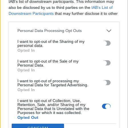
IAB’s list of downstream participants. This information may
νεκροί από τα ρωσικά πλήγματα – Ένα παιδί μεταξύ των
also be disclosed by us to third parties on the
IAB’s List of
θυμάτων
Downstream Participants
that may further disclose it to other
8 Αυγούστου, 2026
third parties.
Personal Data Processing Opt Outs
Ελαφονήσι: Οδηγούσαν τα αυτοκίνητα στο πάρκινγκ που
εργάζονται και κατέληξαν με χειροπέδες
I want to opt-out of the Sharing of my
personal data.
8 Αυγούστου, 2026
Opted In
I want to opt-out of the Sale of my
Personal Data.
Opted In
TRENDING
I want to opt-out of processing my
#
ΟΦΗ
#
ΠΥΡΚΑΓΙΕΣ
#
ΝΟΤΙΟ ΡΕΘΥΜΝΟ
#
ΑΠΕ
Personal Data for Targeted Advertising.
Opted In
I want to opt-out of Collection, Use,
Retention, Sale, and/or Sharing of my
Personal Data that Is Unrelated with the
Purposes for which it was collected.
ΣΧΕΤΙΚΆ ΆΡΘΡΑ
Opted Out