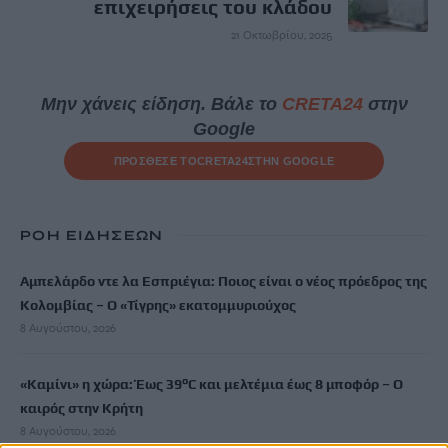
επιχειρήσεις του κλάδου
21 Οκτωβρίου, 2025
Μην χάνεις είδηση. Βάλε το
CRETA24
στην
Google
ΠΡΟΣΘΕΣΕ ΤΟ
CRETA24
ΣΤΗΝ GOOGLE
ΡΟΗ ΕΙΔΗΣΕΩΝ
Αμπελάρδο ντε λα Εσπριέγια: Ποιος είναι ο νέος πρόεδρος της
Κολομβίας – Ο «Τίγρης» εκατομμυριούχος
8 Αυγούστου, 2026
«Καμίνι» η χώρα: Έως 39°C και μελτέμια έως 8 μποφόρ – Ο
καιρός στην Κρήτη
8 Αυγούστου, 2026