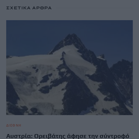
ΣΧΕΤΙΚΆ ΆΡΘΡΑ
ΔΙΕΘΝΗ
Αυστρία: Ορειβάτης άφησε την σύντροφό