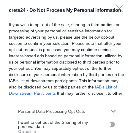
creta24 -
Do Not Process My Personal Information
Αττικοβοιωτία: Με 6 βόμβες Χιροσίμα ισούται η ενέργεια από
τη φωτιά
If you wish to opt-out of the sale, sharing to third parties, or
8 Αυγούστου, 2026
processing of your personal or sensitive information for
targeted advertising by us, please use the below opt-out
Ειδικό Χωροταξικό για τον Τουρισμό: Οι νέοι κανόνες για
section to confirm your selection. Please note that after your
επενδύσεις, νησιά και προορισμούς υπό πίεση
opt-out request is processed you may continue seeing
interest-based ads based on personal information utilized by
8 Αυγούστου, 2026
us or personal information disclosed to third parties prior to
your opt-out. You may separately opt-out of the further
Σούπερ Μάρκετ: Και νέοι κωδικοί στις μειώσεις στα ράφια
disclosure of your personal information by third parties on the
8 Αυγούστου, 2026
IAB’s list of downstream participants. This information may
also be disclosed by us to third parties on the
IAB’s List of
Downstream Participants
that may further disclose it to other
ΑΑΔΕ: Άνοιξε εκ νέου η πλατφόρμα για τη νέα Ενιαία Αίτηση
third parties.
Ενίσχυσης 2026
8 Αυγούστου, 2026
Personal Data Processing Opt Outs
I want to opt-out of the Sharing of my
personal data.
Χωρίς ενεργό μέτωπο η φωτιά στη Σητεία – Σε κατάσταση
Opted In