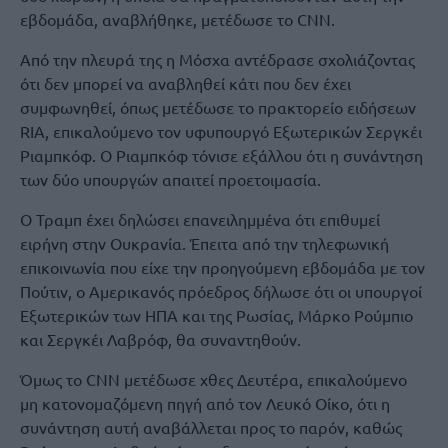
εβδομάδα, αναβλήθηκε, μετέδωσε το CNN.
Από την πλευρά της η Μόσχα αντέδρασε σχολιάζοντας
ότι δεν μπορεί να αναβληθεί κάτι που δεν έχει
συμφωνηθεί, όπως μετέδωσε το πρακτορείο ειδήσεων
RIA, επικαλούμενο τον υφυπουργό Εξωτερικών Σεργκέι
Ριαμπκόφ. Ο Ριαμπκόφ τόνισε εξάλλου ότι η συνάντηση
των δύο υπουργών απαιτεί προετοιμασία.
Ο Τραμπ έχει δηλώσει επανειλημμένα ότι επιθυμεί
ειρήνη στην Ουκρανία. Έπειτα από την τηλεφωνική
επικοινωνία που είχε την προηγούμενη εβδομάδα με τον
Πούτιν, ο Αμερικανός πρόεδρος δήλωσε ότι οι υπουργοί
Εξωτερικών των ΗΠΑ και της Ρωσίας, Μάρκο Ρούμπιο
και Σεργκέι Λαβρόφ, θα συναντηθούν.
Όμως το CNN μετέδωσε χθες Δευτέρα, επικαλούμενο
μη κατονομαζόμενη πηγή από τον Λευκό Οίκο, ότι η
συνάντηση αυτή αναβάλλεται προς το παρόν, καθώς