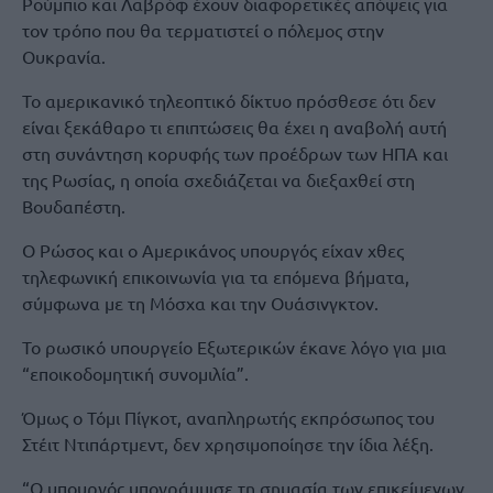
Ρούμπιο και Λαβρόφ έχουν διαφορετικές απόψεις για
τον τρόπο που θα τερματιστεί ο πόλεμος στην
Ουκρανία.
Το αμερικανικό τηλεοπτικό δίκτυο πρόσθεσε ότι δεν
είναι ξεκάθαρο τι επιπτώσεις θα έχει η αναβολή αυτή
στη συνάντηση κορυφής των προέδρων των ΗΠΑ και
της Ρωσίας, η οποία σχεδιάζεται να διεξαχθεί στη
Βουδαπέστη.
Ο Ρώσος και ο Αμερικάνος υπουργός είχαν χθες
τηλεφωνική επικοινωνία για τα επόμενα βήματα,
σύμφωνα με τη Μόσχα και την Ουάσινγκτον.
Το ρωσικό υπουργείο Εξωτερικών έκανε λόγο για μια
“εποικοδομητική συνομιλία”.
Όμως ο Τόμι Πίγκοτ, αναπληρωτής εκπρόσωπος του
Στέιτ Ντιπάρτμεντ, δεν χρησιμοποίησε την ίδια λέξη.
“Ο υπουργός υπογράμμισε τη σημασία των επικείμενων