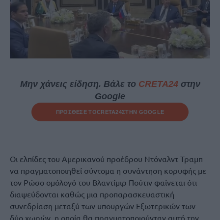
Μην χάνεις είδηση. Βάλε το
CRETA24
στην
Google
ΠΡΟΣΘΕΣΕ ΤΟ
CRETA24
ΣΤΗΝ GOOGLE
Οι ελπίδες του Αμερικανού προέδρου Ντόναλντ Τραμπ
να πραγματοποιηθεί σύντομα η συνάντηση κορυφής με
τον Ρώσο ομόλογό του Βλαντίμιρ Πούτιν φαίνεται ότι
διαψεύδονται καθώς μια προπαρασκευαστική
συνεδρίαση μεταξύ των υπουργών Εξωτερικών των
δύο χωρών, η οποία θα πραγματοποιούνταν αυτή την