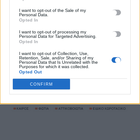
Red Code σήμερα η Κρήτη
8 Αυγούστου, 2026
I want to opt-out of the Sale of my
Personal Data.
Opted In
«Θεριακλήδες» οι Έλληνες – Πάνω από 1 στους 5 καπνίζει
I want to opt-out of processing my
καθημερινά
Personal Data for Targeted Advertising.
7 Αυγούστου, 2026
Opted In
I want to opt-out of Collection, Use,
Σε εξέλιξη οι δηλώσεις Πόθεν Έσχες – Αναλυτικά η
Retention, Sale, and/or Sharing of my
Personal Data that Is Unrelated with the
διαδικασία
Purposes for which it was collected.
Opted Out
7 Αυγούστου, 2026
CONFIRM
TRENDING
#
ΚΑΙΡΟΣ
#
ΦΩΤΙΑ
#
ΑΤΤΙΚΟΒΟΙΩΤΙΑ
#
ΕΙΔΙΚΟ ΧΩΡΟΤΑΞΙΚΟ