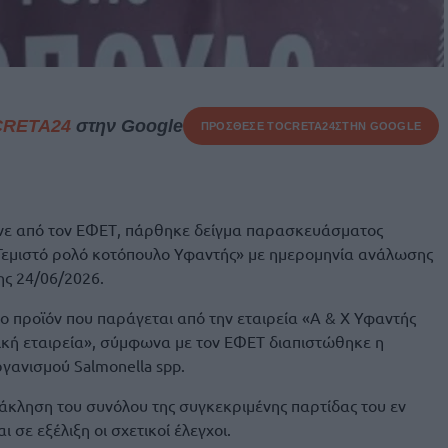
CRETA24
στην Google
ΠΡΟΣΘΕΣΕ ΤΟ
CRETA24
ΣΤΗΝ GOOGLE
γινε από τον ΕΦΕΤ, πάρθηκε δείγμα παρασκευάσματος
«Γεμιστό ρολό κοτόπουλο Υφαντής» με ημερομηνία ανάλωσης
ης 24/06/2026.
ο προϊόν που παράγεται από την εταιρεία «Α & Χ Υφαντής
ική εταιρεία», σύμφωνα με τον ΕΦΕΤ διαπιστώθηκε η
γανισμού Salmonella spp.
νάκληση του συνόλου της συγκεκριμένης παρτίδας του εν
 σε εξέλιξη οι σχετικοί έλεγχοι.