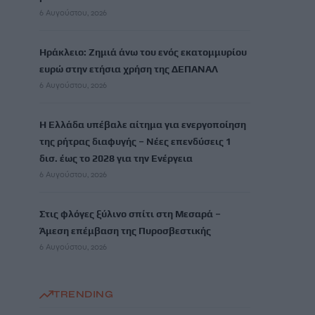
6 Αυγούστου, 2026
Ηράκλειο: Ζημιά άνω του ενός εκατομμυρίου
ευρώ στην ετήσια χρήση της ΔΕΠΑΝΑΛ
6 Αυγούστου, 2026
Η Ελλάδα υπέβαλε αίτημα για ενεργοποίηση
της ρήτρας διαφυγής – Νέες επενδύσεις 1
δισ. έως το 2028 για την Ενέργεια
6 Αυγούστου, 2026
Στις φλόγες ξύλινο σπίτι στη Μεσαρά –
Άμεση επέμβαση της Πυροσβεστικής
6 Αυγούστου, 2026
TRENDING