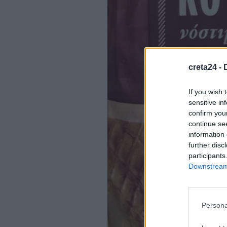
creta24 -
If you wish 
sensitive in
confirm you
continue se
information 
further disc
participants
Downstream 
Persona