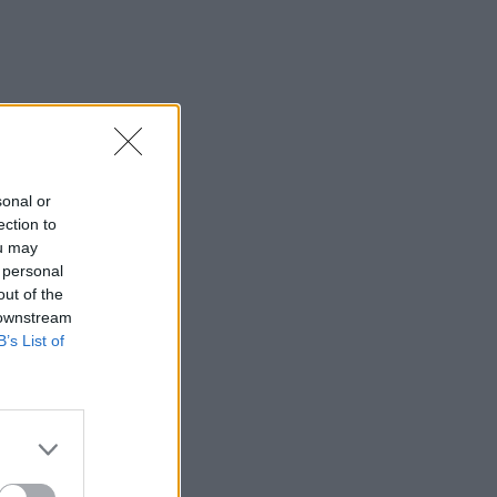
sonal or
ection to
ou may
 personal
out of the
 downstream
B’s List of