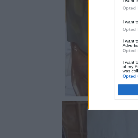
I want t
Opted 
I want t
Opted 
I want 
Advertis
Opted 
I want t
of my P
was col
Opted 