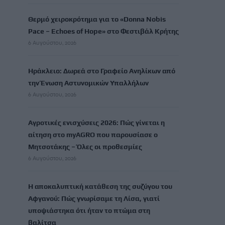
Θερμό χειροκρότημα για το «Donna Nobis
Pace – Echoes of Hope» στο Φεστιβάλ Κρήτης
6 Αυγούστου, 2026
Ηράκλειο: Δωρεά στο Γραφείο Ανηλίκων από
την Ένωση Αστυνομικών Υπαλλήλων
6 Αυγούστου, 2026
Αγροτικές ενισχύσεις 2026: Πώς γίνεται η
αίτηση στο myAGRO που παρουσίασε ο
Μητσοτάκης – Όλες οι προθεσμίες
6 Αυγούστου, 2026
Η αποκαλυπτική κατάθεση της συζύγου του
Αφγανού: Πώς γνωρίσαμε τη Λίσα, γιατί
υποψιάστηκα ότι ήταν το πτώμα στη
βαλίτσα