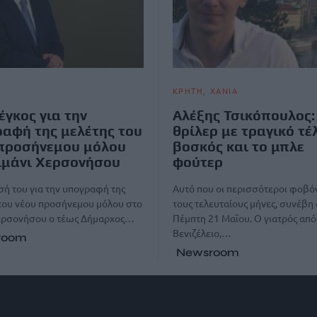
ΚΡΗΤΗ
ΧΑΝΙΑ
Σέγκος για την
Αλέξης Τσικόπουλος:
αφή της μελέτης του
θρίλερ με τραγικό τέλ
προσήνεμου μόλου
βοσκός και το μπλε
ιμάνι Χερσονήσου
φούτερ
ή του για την υπογραφή της
Aυτό που οι περισσότεροι φοβ
του νέου προσήνεμου μόλου στο
τους τελευταίους μήνες, συνέβη
Χερσονήσου ο τέως Δήμαρχος…
Πέμπτη 21 Μαϊου. Ο γιατρός από
Βενιζέλειο,…
room
Newsroom