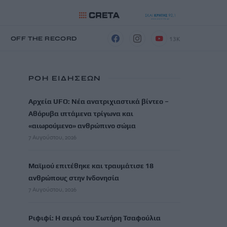
13K
Η
OFF THE RECORD
ΡΟΗ ΕΙΔΗΣΕΩΝ
Αρχεία UFO: Νέα ανατριχιαστικά βίντεο –
Αθόρυβα ιπτάμενα τρίγωνα και
«αιωρούμενo» ανθρώπινo σώμα
7 Αυγούστου, 2026
Μαϊμού επιτέθηκε και τραυμάτισε 18
ανθρώπους στην Ινδονησία
7 Αυγούστου, 2026
Ριφιφί: Η σειρά του Σωτήρη Τσαφούλια