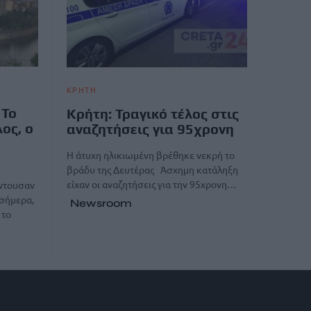
ΚΡΗΤΗ
 Το
Κρήτη: Τραγικό τέλος στις
ος, ο
αναζητήσεις για 95χρονη
Η άτυχη ηλικιωμένη βρέθηκε νεκρή το
βράδυ της Δευτέρας Άσχημη κατάληξη
είχαν οι αναζητήσεις για την 95χρονη…
όντουσαν
 σήμερα,
Newsroom
 το