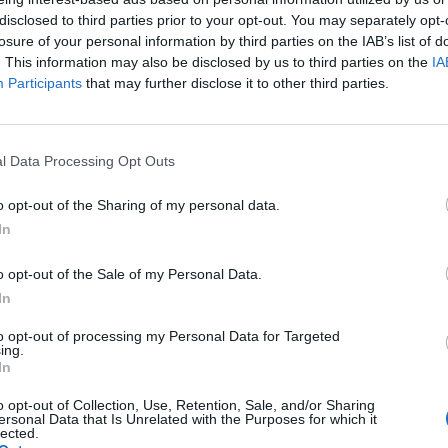
τη διάθεση να εξεταστούν οι δυνατότητες συνεργασίας,
disclosed to third parties prior to your opt-out. You may separately opt-
ουργίας όσο και σε θεσμικό πλαίσιο, προκειμένου να
losure of your personal information by third parties on the IAB’s list of
τασης.
. This information may also be disclosed by us to third parties on the
IA
Participants
that may further disclose it to other third parties.
της Ένωσης Στρατιωτικών τόνισε τη σημασία της άμεσης
μαίνοντας ότι η δημιουργία βρεφονηπιακού σταθμού
ωτικών της περιοχής.
l Data Processing Opt Outs
 θετικό και εποικοδομητικό κλίμα, με κοινή διαπίστωση
ου και ανάληψης πρωτοβουλιών για την εξεύρεση βιώσιμης
o opt-out of the Sharing of my personal data.
In
ακής Ενότητας Ηρακλείου θα συνεχίσει να εργάζεται με
o opt-out of the Sale of my Personal Data.
των που αφορούν την καθημερινότητα και την ποιότητα
In
ικογενειών τους.
to opt-out of processing my Personal Data for Targeted
ing.
In
ΕΝΩΣΗ ΣΤΡΑΤΙΩΤΙΚΩΝ ΠΕ ΗΡΑΚΛΕΙΟΥ
ΗΡΑΚΛΕΙΟ
o opt-out of Collection, Use, Retention, Sale, and/or Sharing
ersonal Data that Is Unrelated with the Purposes for which it
lected.