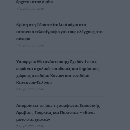
έρχεται στον Alpha
7 Αυγούστου, 2026
Κρίση στη Θέουτα: Ιταλικό «όχι» στο
ισπανικό τελεσίγραφο για τους ελέγχους στα
σύνορα
7 Αυγούστου, 2026
Υπουργείο Μετανάστευσης: Σχεδόν 1 εκατ.
ευρώ για σχολικές υποδομές και δημόσιους
χώρους στο Δήμο Χανίων και τον Δήμο
Καντάνου-Σελίνου
7 Αυγούστου, 2026
Απορρίπτει το Ιράν τη συμφωνία Σαουδικής
Αραβίας, Τουρκίας και Πακιστάν – «Είναι
μόνο στα χαρτιά»
7 Αυγούστου, 2026