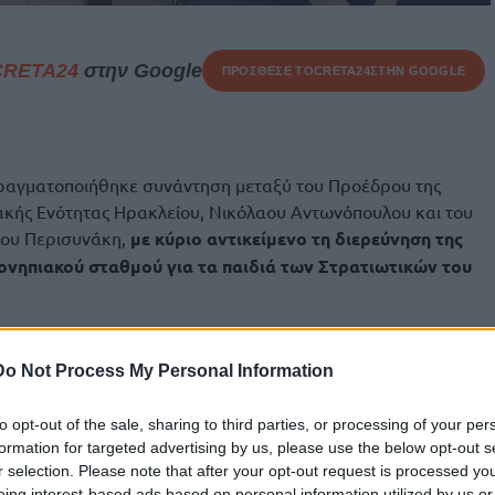
CRETA24
στην Google
ΠΡΟΣΘΕΣΕ ΤΟ
CRETA24
ΣΤΗΝ GOOGLE
πραγματοποιήθηκε συνάντηση μεταξύ του Προέδρου της
κής Ενότητας Ηρακλείου, Νικόλαου Αντωνόπουλου και του
ιου Περισυνάκη,
με κύριο αντικείμενο τη διερεύνηση της
νηπιακού σταθμού για τα παιδιά των Στρατιωτικών του
, αναδείχθηκε η αυξημένη ανάγκη στήριξης των
ίες συχνά καλούνται να ανταποκριθούν σε ιδιαίτερες
Do Not Process My Personal Information
ς επαγγελματικές υποχρεώσεις και μετακινήσεις. Η
 συμβάλει ουσιαστικά στη διευκόλυνση της
to opt-out of the sale, sharing to third parties, or processing of your per
ων Ενόπλων Δυνάμεων, ενισχύοντας παράλληλα την
formation for targeted advertising by us, please use the below opt-out s
Ο Αντιδήμαρχος Παιδείας εξέφρασε το ενδιαφέρον της
r selection. Please note that after your opt-out request is processed y
eing interest-based ads based on personal information utilized by us or