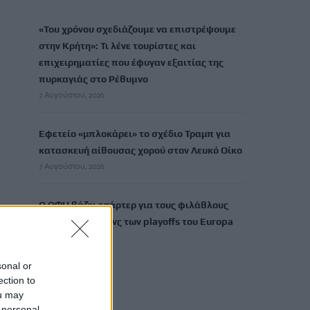
«Του χρόνου σχεδιάζουμε να επιστρέψουμε
στην Κρήτη»: Τι λένε τουρίστες και
επιχειρηματίες που έφυγαν εξαιτίας της
πυρκαγιάς στο Ρέθυμνο
7 Αυγούστου, 2026
Εφετείο «μπλοκάρει» το σχέδιο Τραμπ για
κατασκευή αίθουσας χορού στον Λευκό Οίκο
7 Αυγούστου, 2026
Ο ΟΦΗ βάζει τσάρτερ για τους φιλάθλους
ενόψει της ρεβάνς των playoffs του Europa
League
7 Αυγούστου, 2026
sonal or
ection to
ou may
TRENDING
 personal