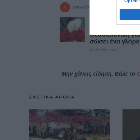
Opted 
ΠΡΟΗΓΟΎΜΕΝΟ
Διασώστης της
βούτηξε σε φρά
Θεσσαλονίκη για
σώσει ένα γλάρο
31 Μαρτίου, 2026
Μην χάνεις είδηση. Βάλε το
ΣΧΕΤΙΚΆ ΆΡΘΡΑ