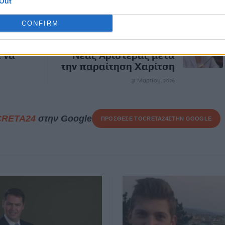
Out
ΕΠΌΜΕΝΟ
CONFIRM
 ΕΜΑΚ
Η Πέτη Πέρκα νέα
γμα στη
Πρόεδρος της ΚΟ της
 να
Νέας Αριστεράς μετά
την παραίτηση Χαρίτση
31 Μαρτίου, 2026
CRETA24
στην Google
ΠΡΟΣΘΕΣΕ ΤΟ
CRETA24
ΣΤΗΝ GOOGLE