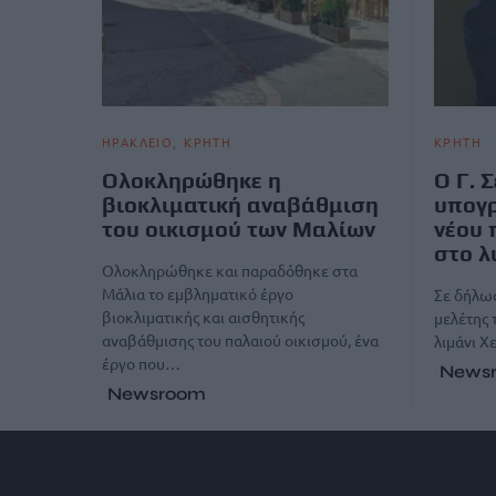
ΗΡΑΚΛΕΙΟ
ΚΡΗΤΗ
ΚΡΗΤΗ
Ολοκληρώθηκε η
Ο Γ. 
βιοκλιματική αναβάθμιση
υπογρ
του οικισμού των Μαλίων
νέου 
στο λ
Ολοκληρώθηκε και παραδόθηκε στα
Μάλια το εμβληματικό έργο
Σε δήλωσ
βιοκλιματικής και αισθητικής
μελέτης 
αναβάθμισης του παλαιού οικισμού, ένα
λιμάνι 
έργο που…
News
Newsroom