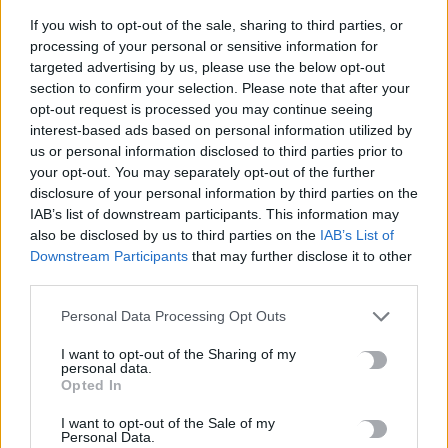
Πότε λήγουν τα προγράμματα «Ανακαίνιση Κατοικίας» και
If you wish to opt-out of the sale, sharing to third parties, or
processing of your personal or sensitive information for
«Σπίτι μου ΙΙ»
targeted advertising by us, please use the below opt-out
8 Αυγούστου, 2026
section to confirm your selection. Please note that after your
opt-out request is processed you may continue seeing
Μόνιμοι διορισμοί εκπαιδευτικών: Μέχρι πότε γίνεται η
interest-based ads based on personal information utilized by
υποβολή αιτήσεων
us or personal information disclosed to third parties prior to
your opt-out. You may separately opt-out of the further
8 Αυγούστου, 2026
disclosure of your personal information by third parties on the
IAB’s list of downstream participants. This information may
Αμπελάρδο ντε λα Εσπριέγια: Ποιος είναι ο νέος πρόεδρος της
also be disclosed by us to third parties on the
IAB’s List of
Κολομβίας – Ο «Τίγρης» εκατομμυριούχος
Downstream Participants
that may further disclose it to other
8 Αυγούστου, 2026
third parties.
Personal Data Processing Opt Outs
«Καμίνι» η χώρα: Έως 39°C και μελτέμια έως 8 μποφόρ – Ο
I want to opt-out of the Sharing of my
καιρός στην Κρήτη
personal data.
8 Αυγούστου, 2026
Opted In
I want to opt-out of the Sale of my
Αττικοβοιωτία: Με 6 βόμβες Χιροσίμα ισούται η ενέργεια από
Personal Data.