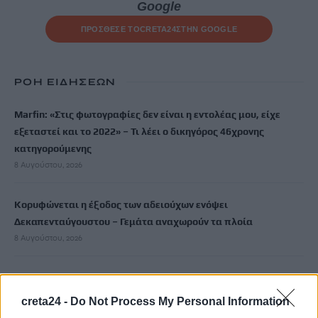
Google
ΠΡΟΣΘΕΣΕ ΤΟ
CRETA24
ΣΤΗΝ GOOGLE
ΡΟΗ ΕΙΔΗΣΕΩΝ
Marfin: «Στις φωτογραφίες δεν είναι η εντολέας μου, είχε
εξεταστεί και το 2022» – Τι λέει ο δικηγόρος 46χρονης
κατηγορούμενης
8 Αυγούστου, 2026
Κορυφώνεται η έξοδος των αδειούχων ενόψει
Δεκαπενταύγουστου – Γεμάτα αναχωρούν τα πλοία
8 Αυγούστου, 2026
Καύσωνας και υψηλή ζήτηση εκτοξεύουν τις τιμές ρεύματος
8 Αυγούστου, 2026
creta24 -
Do Not Process My Personal Information