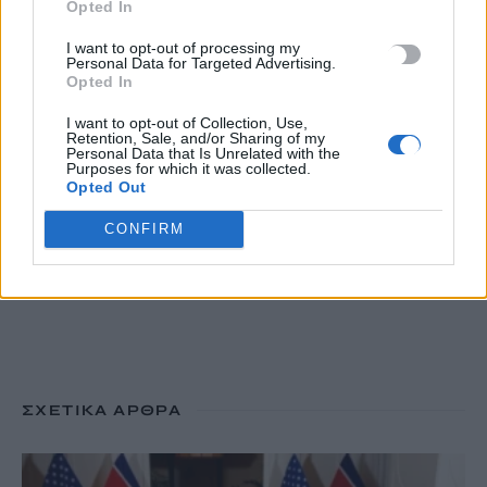
Opted In
τη φωτιά
8 Αυγούστου, 2026
I want to opt-out of processing my
Personal Data for Targeted Advertising.
Opted In
Ειδικό Χωροταξικό για τον Τουρισμό: Οι νέοι κανόνες για
I want to opt-out of Collection, Use,
επενδύσεις, νησιά και προορισμούς υπό πίεση
Retention, Sale, and/or Sharing of my
8 Αυγούστου, 2026
Personal Data that Is Unrelated with the
Purposes for which it was collected.
Opted Out
CONFIRM
TRENDING
#
ΚΑΙΡΟΣ
#
ΦΩΤΙΑ
#
ΑΤΤΙΚΟΒΟΙΩΤΙΑ
#
ΕΙΔΙΚΟ ΧΩΡΟΤΑΞΙΚΟ
ΣΧΕΤΙΚΆ ΆΡΘΡΑ