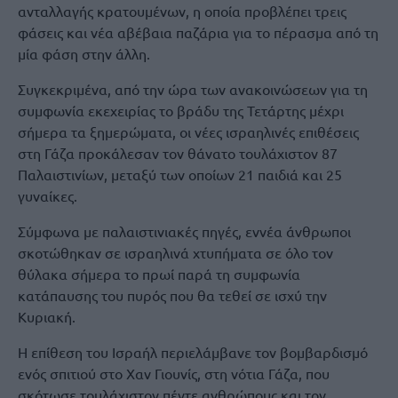
ανταλλαγής κρατουμένων, η οποία προβλέπει τρεις
φάσεις και νέα αβέβαια παζάρια για το πέρασμα από τη
μία φάση στην άλλη.
Συγκεκριμένα, από την ώρα των ανακοινώσεων για τη
συμφωνία εκεχειρίας το βράδυ της Τετάρτης μέχρι
σήμερα τα ξημερώματα, οι νέες ισραηλινές επιθέσεις
στη Γάζα προκάλεσαν τον θάνατο τουλάχιστον 87
Παλαιστινίων, μεταξύ των οποίων 21 παιδιά και 25
γυναίκες.
Σύμφωνα με παλαιστινιακές πηγές, εννέα άνθρωποι
σκοτώθηκαν σε ισραηλινά χτυπήματα σε όλο τον
θύλακα σήμερα το πρωί παρά τη συμφωνία
κατάπαυσης του πυρός που θα τεθεί σε ισχύ την
Κυριακή.
Η επίθεση του Ισραήλ περιελάμβανε τον βομβαρδισμό
ενός σπιτιού στο Χαν Γιουνίς, στη νότια Γάζα, που
σκότωσε τουλάχιστον πέντε ανθρώπους και τον