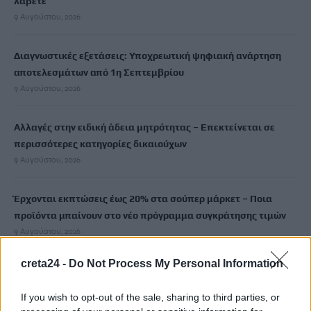
λάβετε
9 Αυγούστου, 2026
Διαγνωστικές εξετάσεις: Υποχρεωτική ψηφιακή ανάρτηση
αποτελεσμάτων από 1η Σεπτεμβρίου
9 Αυγούστου, 2026
Αλλαγές στην ειδική άδεια μητρότητας – Επεκτείνεται σε
περισσότερες κατηγορίες δικαιούχων
9 Αυγούστου, 2026
Έρχονται εκπτώσεις έως 20% στα σούπερ μάρκετ – Ποια
προϊόντα μπαίνουν στο νέο πρόγραμμα συγκράτησης τιμών
9 Αυγούστου, 2026
creta24 -
Do Not Process My Personal Information
Φειδίας Παναγιώτου: Αντιδράσεις για την εμφάνισή του με
σορτς σε εκδήλωση μνήμης για Ισαάκ και Σολωμού
If you wish to opt-out of the sale, sharing to third parties, or
9 Αυγούστου, 2026