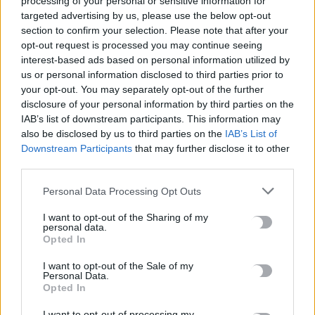
processing of your personal or sensitive information for
targeted advertising by us, please use the below opt-out
section to confirm your selection. Please note that after your
Συναγερμός για εξαφάνιση 31χρονου σε χωριό της Έδεσσας –
opt-out request is processed you may continue seeing
Σε πιθανό κίνδυνο η ζωή του
interest-based ads based on personal information utilized by
9 Αυγούστου, 2026
us or personal information disclosed to third parties prior to
your opt-out. You may separately opt-out of the further
disclosure of your personal information by third parties on the
TRENDING
IAB’s list of downstream participants. This information may
also be disclosed by us to third parties on the
IAB’s List of
#
ΦΕΣΤΙΒΑΛ
#
ΚΙΣΣΑΜΟΣ
#
ΕΠΙΔΟΜΑ ΑΔΕΙΑΣ
Downstream Participants
that may further disclose it to other
#
ΔΙΑΓΝΩΣΤΙΚΕΣ ΕΞΕΤΑΣΕΙΣ
third parties.
Personal Data Processing Opt Outs
I want to opt-out of the Sharing of my
personal data.
Opted In
ΣΧΕΤΙΚΆ ΆΡΘΡΑ
I want to opt-out of the Sale of my
Personal Data.
Opted In
I want to opt-out of processing my