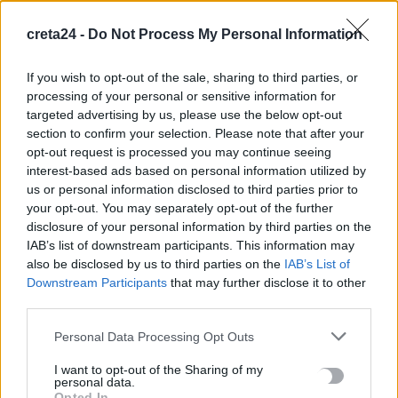
Ηράκλειο: Βλάβη στη μεγάλη γεώτρηση των Βασιλειών φέρνει
creta24 -
Do Not Process My Personal Information
σοβαρά προβλήματα υδροδότησης σε 8 περιοχές
9 Αυγούστου, 2026
If you wish to opt-out of the sale, sharing to third parties, or
processing of your personal or sensitive information for
targeted advertising by us, please use the below opt-out
Γάζα: Νετανιάχου και Κατζ ενέκριναν έργα ανοικοδόμησης
section to confirm your selection. Please note that after your
στη Ράφα
opt-out request is processed you may continue seeing
9 Αυγούστου, 2026
interest-based ads based on personal information utilized by
us or personal information disclosed to third parties prior to
your opt-out. You may separately opt-out of the further
Ροδόπη: Στο νοσοκομείο ανήλικος λόγω κατανάλωσης αλκοόλ
disclosure of your personal information by third parties on the
– Συνελήφθη υπάλληλος καταστήματος
IAB’s list of downstream participants. This information may
9 Αυγούστου, 2026
also be disclosed by us to third parties on the
IAB’s List of
Downstream Participants
that may further disclose it to other
third parties.
TRENDING
Personal Data Processing Opt Outs
#
ΣΚΙΑΘΟΣ
#
ΒΙΑΣΜΟΣ ΑΝΗΛΙΚΟΥ
#
ΧΑΝΙΑ
#
ΚΛΟΠΗ
I want to opt-out of the Sharing of my
personal data.
Opted In