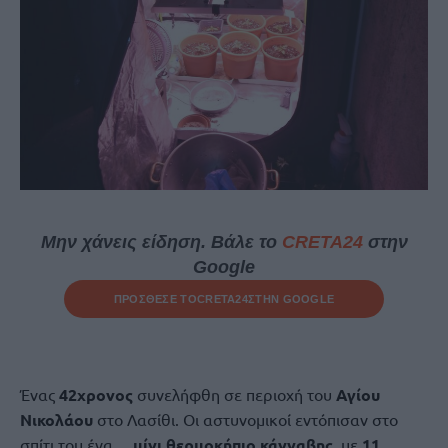
Μην χάνεις είδηση. Βάλε το
CRETA24
στην
Google
ΠΡΟΣΘΕΣΕ ΤΟ
CRETA24
ΣΤΗΝ GOOGLE
Ένας
42χρονος
συνελήφθη σε περιοχή του
Αγίου
Νικολάου
στο Λασίθι. Οι αστυνομικοί εντόπισαν στο
σπίτι του ένα…
μίνι θερμοκήπιο κάνναβης,
με
11