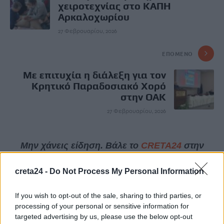
χειροτεχνίας στο ΚΑΠΗ
Αρκαλοχωρίου
27 Φεβρουαρίου, 2026
ΕΠΌΜΕΝΟ
Με επιτυχία η διάλεξη για τον
Κρητικό Παραδοσιακό Χορό
στην ΟΑΚ
27 Φεβρουαρίου, 2026
Μην χάνεις είδηση. Βάλε το
CRETA24
στην
Google
creta24 -
Do Not Process My Personal Information
ΠΡΟΣΘΕΣΕ ΤΟ
CRETA24
ΣΤΗΝ GOOGLE
If you wish to opt-out of the sale, sharing to third parties, or
processing of your personal or sensitive information for
ΡΟΗ ΕΙΔΗΣΕΩΝ
targeted advertising by us, please use the below opt-out