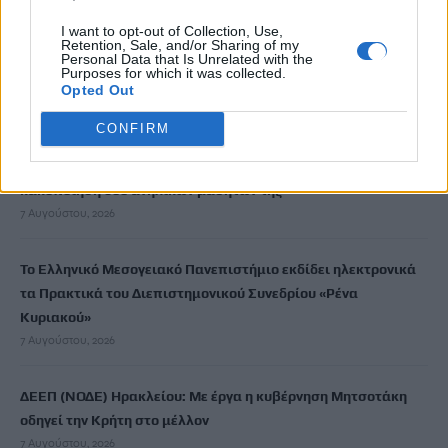
7 Αυγούστου, 2026
I want to opt-out of Collection, Use,
Retention, Sale, and/or Sharing of my
Personal Data that Is Unrelated with the
Σοκαριστικές αποκαλύψεις του FBI μετά το Μουντιάλ: «Θα
Purposes for which it was collected.
ανατινάξω τον Μέσι με τέσσερις βόμβες»
Opted Out
7 Αυγούστου, 2026
CONFIRM
ΗΠΑ: Δασκάλα χορού κατηγορείται για σεξουαλική
κακοποίηση δύο ανήλικων μαθητών της
7 Αυγούστου, 2026
Το Ελληνικό Μεσογειακό Πανεπιστήμιο εκδίδει ηλεκτρονικά
τα Πρακτικά του Διεπιστημονικού Συνεδρίου «Ρένα
Κυριακού»
7 Αυγούστου, 2026
ΔΕΕΠ (ΝΟΔΕ) Ηρακλείου: Με έργα η κυβέρνηση Μητσοτάκη
οδηγεί την Κρήτη στο μέλλον
7 Αυγούστου, 2026