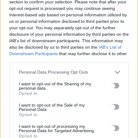
section to confirm your selection. Please note that after your
«Θεριακλήδες» οι Έλληνες – Πάνω από 1 στους 5 καπνίζει
opt-out request is processed you may continue seeing
καθημερινά
interest-based ads based on personal information utilized by
7 Αυγούστου, 2026
us or personal information disclosed to third parties prior to
your opt-out. You may separately opt-out of the further
disclosure of your personal information by third parties on the
Σε εξέλιξη οι δηλώσεις Πόθεν Έσχες – Αναλυτικά η
IAB’s list of downstream participants. This information may
διαδικασία
also be disclosed by us to third parties on the
IAB’s List of
7 Αυγούστου, 2026
Downstream Participants
that may further disclose it to other
third parties.
Πότε πληρώνονται οι συντάξεις Σεπτεμβρίου
Personal Data Processing Opt Outs
7 Αυγούστου, 2026
I want to opt-out of the Sharing of my
personal data.
Opted In
Ξεκινούν οι ετήσιες Καλοκαιρινές Εκθέσεις του Φεστιβάλ
Κινηματογράφου Χανίων
I want to opt-out of the Sale of my
7 Αυγούστου, 2026
Personal Data.
Opted In
Ισπανία: Απολιθώματα αποκαλύπτουν ότι οι πρώτοι
I want to opt-out of processing my
Personal Data for Targeted Advertising.
Ευρωπαίοι ίσως ασκούσαν κανιβαλισμό
Opted In