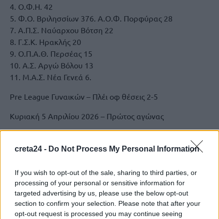
4. Ο.Φ.Η. 42
5. Φ.Ο. Βριλησσίων 376. Α.Ο.Φ. Πορφύρας 28
7. Α.Π.Σ. Ναύαρχου Βότση 22
8. Γ.Σ.Κ. Ηρακλής 20
9. Ο.Π.Α.Θ. Περσέας 15
10. Α.Σ. Αργώ Βόλου 13
11. Μ.Α.Σ. Νέα Γενεά 6.
Pre League Γυναικών – Πλέι οφ θέσεις 2-5
Κυριακή 5 Απριλίου 2026 – Πρώτος αγώνας
Α.Ο.Ν. Αμαζόνες – Ο.Φ.Η. 3-2 (25-27, 27-25, 22-25, 25-
21, 15-12).
creta24 -
Do Not Process My Personal Information
M. Tετάρτη 8 Απριλίου 2026 – Δεύτερος αγώνας
If you wish to opt-out of the sale, sharing to third parties, or
Ο.Φ.Η. – Α.Ο.Ν. Αμαζόνες (0-2 νίκες) 2-3 (22-25, 21-25,
processing of your personal or sensitive information for
25-23, 28-26, 12-15). Oι Αμαζόνες προκρίθηκαν στα
targeted advertising by us, please use the below opt-out
τελικά με 2-0 νίκες.
section to confirm your selection. Please note that after your
opt-out request is processed you may continue seeing