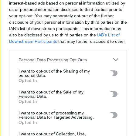
ΠΡΩΤΑΘΛΗΤΗΣ
interest-based ads based on personal information utilized by
us or personal information disclosed to third parties prior to
ΟΦΑ Απολλώνιος-Ανοδος στην Volley League Γυναικών.
your opt-out. You may separately opt-out of the further
disclosure of your personal information by third parties on the
*Την άνοδο στην Volley League Γυναικών εξασφάλισε
IAB’s list of downstream participants. This information may
μέσω της δεύτερης θέσης και η Ελπίδα Αμπελοκήπων.
also be disclosed by us to third parties on the
IAB’s List of
Downstream Participants
that may further disclose it to other
KYΠΕΛΛΟ ΕΛΛΑΔΟΣ (Γ’ ΦΑΣΗ-TOP-16)
third parties.
ΟΦΗ
-Ολυμπιακός 1-3 (13-25, 16-25, 25-14, 19-25).
Personal Data Processing Opt Outs
I want to opt-out of the Sharing of my
personal data.
ΟΦΗ ΒΟΛΕΪ
Opted In
I want to opt-out of the Sale of my
Personal Data.
Opted In
ΠΡΟΗΓΟΎΜΕΝΟ
I want to opt-out of processing my
Personal Data for Targeted Advertising.
Σοκαριστικές σκηνές στη
Opted In
Γερμανία: Κατέρρευσε
πολυκατοικία μετά από έκρηξη -
I want to opt-out of Collection, Use,