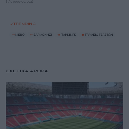
8 Αυγούστου, 2026
TRENDING
#
ΚΙΕΒΟ
#
ΕΛΑΦΟΝΗΣΙ
#
ΠΑΡΚΙΝΓΚ
#
ΓΡΑΦΕΙΟ ΤΕΛΕΤΩΝ
ΣΧΕΤΙΚΆ ΆΡΘΡΑ