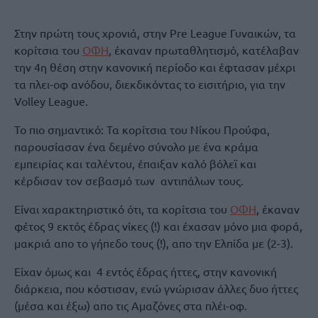
Στην πρώτη τους χρονιά, στην Pre League Γυναικών, τα
κορίτσια του
ΟΦΗ
, έκαναν πρωταθλητισμό, κατέλαβαν
την 4η θέση στην κανονική περίοδο και έφτασαν μέχρι
τα πλει-οφ ανόδου, διεκδικόντας το εισιτήριο, για την
Volley League.
To πιο σημαντικό: Τα κορίτσια του Νίκου Προύφα,
παρουσίασαν ένα δεμένο σύνολο με ένα κράμα
εμπειρίας και ταλέντου, έπαιξαν καλό βόλεϊ και
κέρδισαν τον σεβασμό των αντιπάλων τους.
Είναι χαρακτηριστικό ότι, τα κορίτσια του
ΟΦΗ
, έκαναν
φέτος 9 εκτός έδρας νίκες (!) και έχασαν μόνο μια φορά,
μακριά απο το γήπεδο τους (!), απο την Ελπίδα με (2-3).
Είχαν όμως και 4 εντός έδρας ήττες, στην κανονική
διάρκεια, που κόστισαν, ενώ γνώρισαν άλλες δυο ήττες
(μέσα και έξω) απο τις Αμαζόνες στα πλέι-οφ.