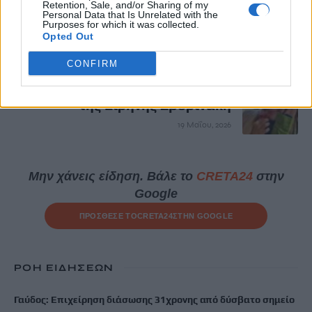
Αγνοούνται τρία άτομα
Retention, Sale, and/or Sharing of my
Personal Data that Is Unrelated with the
Purposes for which it was collected.
19 Μαΐου, 2026
Opted Out
ΕΠΌΜΕΝΟ
CONFIRM
Ο Λ. Αυγενάκης για τον θάνατο
της Ειρήνης Σβυρινάκη
19 Μαΐου, 2026
Μην χάνεις είδηση. Βάλε το
CRETA24
στην
Google
ΠΡΟΣΘΕΣΕ ΤΟ
CRETA24
ΣΤΗΝ GOOGLE
ΡΟΗ ΕΙΔΗΣΕΩΝ
Γαύδος: Επιχείρηση διάσωσης 31χρονης από δύσβατο σημείο