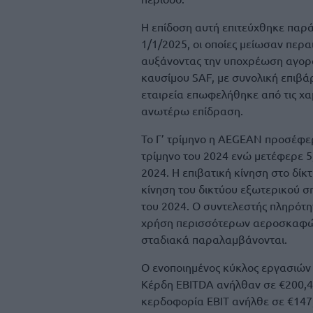
Η επίδοση αυτή επιτεύχθηκε παρ
1/1/2025, οι οποίες μείωσαν περ
αυξάνοντας την υποχρέωση αγορά
καυσίμου SAF, με συνολική επιβά
εταιρεία επωφελήθηκε από τις χα
ανωτέρω επίδραση.
Το Γ’ τρίμηνο η ΑΕGEAN προσέφερε
τρίμηνο του 2024 ενώ μετέφερε 5,
2024. Η επιβατική κίνηση στο δί
κίνηση του δικτύου εξωτερικού σ
του 2024. Ο συντελεστής πληρότ
χρήση περισσότερων αεροσκαφών
σταδιακά παραλαμβάνονται.
Ο ενοποιημένος κύκλος εργασιών γ
Κέρδη EBITDA ανήλθαν σε €200,4 
κερδοφορία EBIT ανήλθε σε €147,