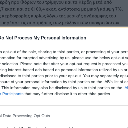
 Κέρδη προ Φόρων του τρίμηνου και τα Κέρδη μετά από
εκατ. και σε €100,4 εκατ. αντίστοιχα με μικρή κάμψη 7%,
ής κερδοφορίας κυρίως λόγω της μερικής ανάκαμψης του
υ επηρέασε τις αποτιμήσεις των μελλοντικών υποχρεώσεων
τον ισολογισμό του Ομίλου.
Do Not Process My Personal Information
α και λοιπές χρηματοοικονομικές επενδύσεις
1] στις 30.09.2025.
to opt-out of the sale, sharing to third parties, or processing of your per
formation for targeted advertising by us, please use the below opt-out s
ευθύνων Σύμβουλος
, ανέφερε σχετικά:
r selection. Please note that after your opt-out request is processed y
eing interest-based ads based on personal information utilized by us or
χρονιά ανάπτυξης και επιβεβαίωσης της δυναμικής της
disclosed to third parties prior to your opt-out. You may separately opt-
ορικά ταξίδια παραμένει ισχυρή, με αυξημένη συμμετοχή τόσο
losure of your personal information by third parties on the IAB’s list of
ν επισκεπτών της χώρας μας, ενώ η εμπιστοσύνη των
. This information may also be disclosed by us to third parties on the
IA
ές επενδύσεις στο προϊόν και στις υπηρεσίες μας.
Participants
that may further disclose it to other third parties.
α και οι δείκτες λειτουργικής και καθαρής κερδοφορίας είναι
ου κλάδου μας. Παράλληλα, η ιδιαίτερα επιτυχημένη και ισχυρή
l Data Processing Opt Outs
ής έκδοσης από την επενδυτική αγορά ενισχύουν περαιτέρω