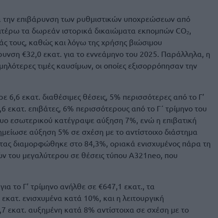
ά την επιβάρυνση των ρυθμιστικών υποχρεώσεων από
αιτέρω τα δωρεάν ιστορικά δικαιώματα εκπομπών CO₂,
ς τους, καθώς και λόγω της χρήσης βιώσιμου
ρυνση €32,0 εκατ. για το εννεάμηνο του 2025. Παράλληλα, η
μηλότερες τιμές καυσίμων, οι οποίες εξισορρόπησαν την
 6,6 εκατ. διαθέσιμες θέσεις, 5% περισσότερες από το Γ’
6 εκατ. επιβάτες, 6% περισσότερους από το Γ΄ τρίμηνο του
κτυο εσωτερικού κατέγραψε αύξηση 7%, ενώ η επιβατική
ημείωσε αύξηση 5% σε σχέση με το αντίστοιχο διάστημα
ητας διαμορφώθηκε στο 84,3%, οριακά ενισχυμένος πάρα τη
 του μεγαλύτερου σε θέσεις τύπου A321neo, που
ια το Γ’ τρίμηνο ανήλθε σε €647,1 εκατ., τα
εκατ. ενισχυμένα κατά 10%, και η λειτουργική
7 εκατ. αυξημένη κατά 8% αντίστοιχα σε σχέση με το