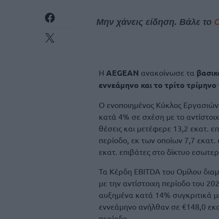
Μην χάνεις είδηση. Βάλε το
H
AEGEAN
ανακοίνωσε τα
βασικ
εννεάμηνο και το τρίτο τρίμηνο 
Ο ενοποιημένος Κύκλος Εργασιών 
κατά 4% σε σχέση με το αντίστοι
θέσεις και μετέφερε 13,2 εκατ. ε
περίοδο, εκ των οποίων 7,7 εκατ.
εκατ. επιβάτες στο δίκτυο εσωτερ
Τα Κέρδη EBITDA του Ομίλου δια
με την αντίστοιχη περίοδο του 2
αυξημένα κατά 14% συγκριτικά με
εννεάμηνο ανήλθαν σε €148,0 εκα
περίοδο.