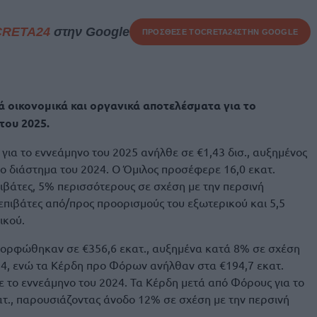
CRETA24
στην Google
ΠΡΟΣΘΕΣΕ ΤΟ
CRETA24
ΣΤΗΝ GOOGLE
ά οικονομικά και οργανικά αποτελέσματα για το
του 2025.
για το εννεάμηνο του 2025 ανήλθε σε €1,43 δισ., αυξημένος
χο διάστημα του 2024. Ο Όμιλος προσέφερε 16,0 εκατ.
πιβάτες, 5% περισσότερους σε σχέση με την περσινή
 επιβάτες από/προς προορισμούς του εξωτερικού και 5,5
ικού.
μορφώθηκαν σε €356,6 εκατ., αυξημένα κατά 8% σε σχέση
024, ενώ τα Κέρδη προ Φόρων ανήλθαν στα €194,7 εκατ.
 το εννεάμηνο του 2024. Τα Κέρδη μετά από Φόρους για το
τ., παρουσιάζοντας άνοδο 12% σε σχέση με την περσινή