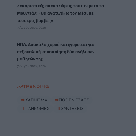
Σοκαριστικές αποκαλύψεις του FBI μετά το
Μουντιάλ: «Θα ανατινάξω τον Μέσι με
τέσσερις βόμβες»
7 Αυγούστου, 2026
ΗΠΑ: Δασκάλα χορού κατηγορείται για
σεξουαλική κακοποίηση δύο ανήλικων
μαθητών της
7 Αυγούστου, 2026
TRENDING
#
ΚΑΠΝΙΣΜΑ
#
ΠΟΘΕΝ ΕΣΧΕΣ
#
ΠΛΗΡΩΜΕΣ
#
ΣΥΝΤΑΞΕΙΣ