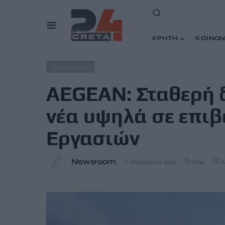
ΚΡΗΤΗ
ΚΟΙΝΩΝ
Home
Άρθρα
AEGEAN: Σταθερή δυναμική ανάπτυξης μ
ΟΙΚΟΝΟΜΙΑ
AEGEAN: Σταθερή 
νέα υψηλά σε επιβ
Εργασιών
Newsroom
11 Νοεμβρίου, 2025
16:44
Δ