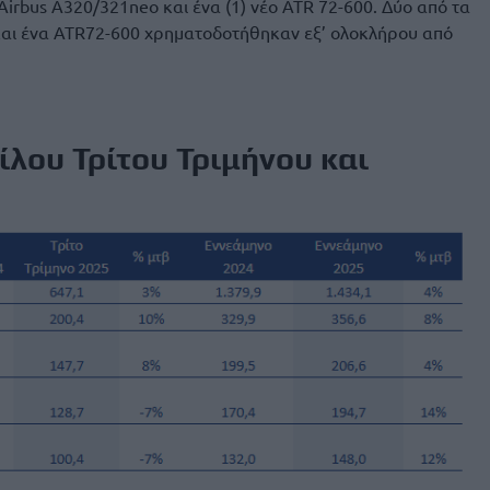
 Airbus A320/321neo και ένα (1) νέο ATR 72-600. Δύο από τα
αι ένα ATR72-600 χρηματοδοτήθηκαν εξ’ ολοκλήρου από
λου Τρίτου Τριμήνου και