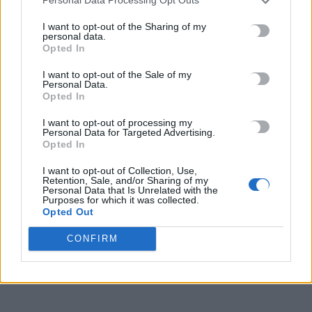
Personal Data Processing Opt Outs
5 Αυγούστου, 2026
I want to opt-out of the Sharing of my
personal data.
Opted In
Σύσκεψη εργασίας για θέματα Μεταφορών και Επικοινωνιών
5 Αυγούστου, 2026
I want to opt-out of the Sale of my
Personal Data.
Opted In
Η Βρετανική κυβέρνηση δεν θα προχωρήσει σε διεξαγωγή
έρευνας για τον Επστάιν
I want to opt-out of processing my
Personal Data for Targeted Advertising.
5 Αυγούστου, 2026
Opted In
I want to opt-out of Collection, Use,
Η «Ειρήνη» του Αριστοφάνη στην Παιδική – Εφηβική
Retention, Sale, and/or Sharing of my
Personal Data that Is Unrelated with the
Βιβλιοθήκη Δημοτικού Κήπου
Purposes for which it was collected.
5 Αυγούστου, 2026
Opted Out
CONFIRM
Εκδήλωση Τιμής και Μνήμης για τον Μενέλαο Παρλαμά
5 Αυγούστου, 2026