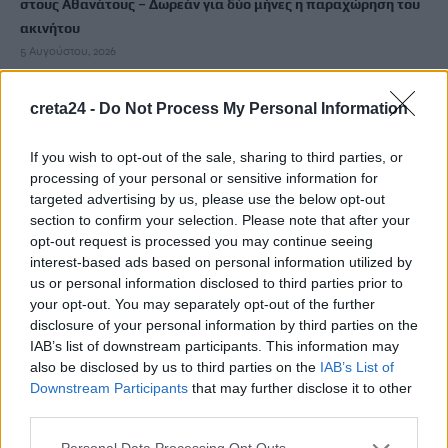
στους Αθανάτους – Δωρεάν για δύο μήνες η παραχώρηση του
ακινήτου
5 Αυγούστου, 2026
Ακριβά στοιχίζει η βουτιά: Οι τιμές στις ξαπλώστρες σε
creta24 -
Do Not Process My Personal Information
γνωστές παραλίες της Ελλάδας
5 Αυγούστου, 2026
If you wish to opt-out of the sale, sharing to third parties, or
processing of your personal or sensitive information for
targeted advertising by us, please use the below opt-out
e-ΕΦΚΑ: Πότε καταβάλλεται το αδειοδωρόσημο στους
section to confirm your selection. Please note that after your
οικοδόμους
opt-out request is processed you may continue seeing
5 Αυγούστου, 2026
interest-based ads based on personal information utilized by
us or personal information disclosed to third parties prior to
your opt-out. You may separately opt-out of the further
Πήγε για ψώνια με το ελικόπτερό του γιατί η διαδρομή με το
disclosure of your personal information by third parties on the
αμάξι ήταν… πολύ μεγάλη
IAB’s list of downstream participants. This information may
5 Αυγούστου, 2026
also be disclosed by us to third parties on the
IAB’s List of
Downstream Participants
that may further disclose it to other
third parties.
Μύκονος: 35χρονος οδηγός έκλεψε από τουρίστα επώνυμη
τσάντα και ρολόι αξίας 75.000 ευρώ