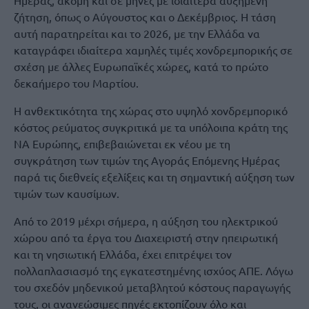
Ημέρας, ακόμη και σε μήνες με ιδιαίτερα αυξημένη
ζήτηση, όπως ο Αύγουστος και ο Δεκέμβριος. H τάση
αυτή παρατηρείται και το 2026, με την Ελλάδα να
καταγράφει ιδιαίτερα χαμηλές τιμές χονδρεμπορικής σε
σχέση με άλλες Ευρωπαϊκές χώρες, κατά το πρώτο
δεκαήμερο του Μαρτίου.
Η ανθεκτικότητα της χώρας στο υψηλό χονδρεμπορικό
κόστος ρεύματος συγκριτικά με τα υπόλοιπα κράτη της
ΝΑ Ευρώπης, επιβεβαιώνεται εκ νέου με τη
συγκράτηση των τιμών της Αγοράς Επόμενης Ημέρας
παρά τις διεθνείς εξελίξεις και τη σημαντική αύξηση των
τιμών των καυσίμων.
Από το 2019 μέχρι σήμερα, η αύξηση του ηλεκτρικού
χώρου από τα έργα του Διαχειριστή στην ηπειρωτική
και τη νησιωτική Ελλάδα, έχει επιτρέψει τον
πολλαπλασιασμό της εγκατεστημένης ισχύος ΑΠΕ. Λόγω
του σχεδόν μηδενικού μεταβλητού κόστους παραγωγής
τους, οι ανανεώσιμες πηγές εκτοπίζουν όλο και