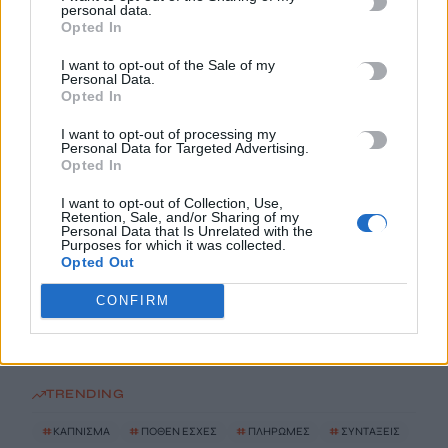
personal data.
Opted In
ΗΠΑ: Δασκάλα χορού κατηγορείται για σεξουαλική
κακοποίηση δύο ανήλικων μαθητών της
I want to opt-out of the Sale of my
Personal Data.
7 Αυγούστου, 2026
Opted In
I want to opt-out of processing my
Το Ελληνικό Μεσογειακό Πανεπιστήμιο εκδίδει ηλεκτρονικά
Personal Data for Targeted Advertising.
Opted In
τα Πρακτικά του Διεπιστημονικού Συνεδρίου «Ρένα
Κυριακού»
I want to opt-out of Collection, Use,
7 Αυγούστου, 2026
Retention, Sale, and/or Sharing of my
Personal Data that Is Unrelated with the
Purposes for which it was collected.
Opted Out
ΔΕΕΠ (ΝΟΔΕ) Ηρακλείου: Με έργα η κυβέρνηση Μητσοτάκη
οδηγεί την Κρήτη στο μέλλον
CONFIRM
7 Αυγούστου, 2026
TRENDING
#
ΚΑΠΝΙΣΜΑ
#
ΠΟΘΕΝ ΕΣΧΕΣ
#
ΠΛΗΡΩΜΕΣ
#
ΣΥΝΤΑΞΕΙΣ