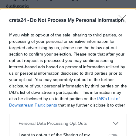
διαδικασία
7 Αυγούστου, 2026
creta24 -
Do Not Process My Personal Information
Πότε πληρώνονται οι συντάξεις Σεπτεμβρίου
If you wish to opt-out of the sale, sharing to third parties, or
7 Αυγούστου, 2026
processing of your personal or sensitive information for
targeted advertising by us, please use the below opt-out
section to confirm your selection. Please note that after your
Ξεκινούν οι ετήσιες Καλοκαιρινές Εκθέσεις του Φεστιβάλ
opt-out request is processed you may continue seeing
Κινηματογράφου Χανίων
interest-based ads based on personal information utilized by
7 Αυγούστου, 2026
us or personal information disclosed to third parties prior to
your opt-out. You may separately opt-out of the further
Ισπανία: Απολιθώματα αποκαλύπτουν ότι οι πρώτοι
disclosure of your personal information by third parties on the
IAB’s list of downstream participants. This information may
Ευρωπαίοι ίσως ασκούσαν κανιβαλισμό
also be disclosed by us to third parties on the
IAB’s List of
7 Αυγούστου, 2026
Downstream Participants
that may further disclose it to other
third parties.
Σοκαριστικές αποκαλύψεις του FBI μετά το Μουντιάλ: «Θα
Personal Data Processing Opt Outs
ανατινάξω τον Μέσι με τέσσερις βόμβες»
7 Αυγούστου, 2026
I want to opt-out of the Sharing of my