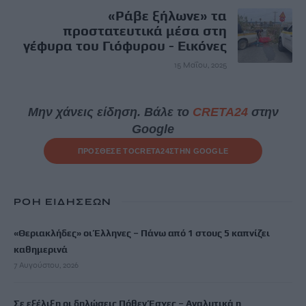
«Ράβε ξήλωνε» τα
προστατευτικά μέσα στη
γέφυρα του Γιόφυρου - Εικόνες
15 Μαΐου, 2025
Μην χάνεις είδηση. Βάλε το
CRETA24
στην
Google
ΠΡΟΣΘΕΣΕ ΤΟ
CRETA24
ΣΤΗΝ GOOGLE
ΡΟΗ ΕΙΔΗΣΕΩΝ
«Θεριακλήδες» οι Έλληνες – Πάνω από 1 στους 5 καπνίζει
καθημερινά
7 Αυγούστου, 2026
Σε εξέλιξη οι δηλώσεις Πόθεν Έσχες – Αναλυτικά η