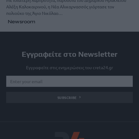
Με ιδιαίτερη λαμπρότητα, παρουσία του Δημάρχου Ηρακλείου
Αλέξη Καλοκαιρινού, η Νέα Αλικαρνασσός γιόρτασε τον
πολιούχο της Άγιο Νικόλαο…
Newsroom
Εγγραφείτε στο Newsletter
Εγγραφείτε στις ενημερώσεις του creta24.gr
SUBSCRIBE