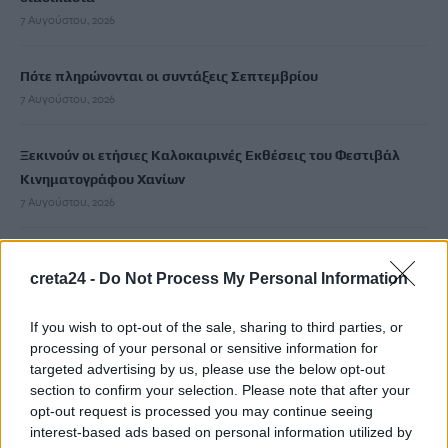
7 Αυγούστου, 2026
Πότε πληρώνονται οι συντάξεις Σεπτεμβρίου
7 Αυγούστου, 2026
Ξεκινούν οι ετήσιες Καλοκαιρινές Εκθέσεις του Φεστιβάλ
Κινηματογράφου Χανίων
7 Αυγούστου, 2026
Ισπανία: Απολιθώματα αποκαλύπτουν ότι οι πρώτοι
creta24 -
Do Not Process My Personal Information
Ευρωπαίοι ίσως ασκούσαν κανιβαλισμό
7 Αυγούστου, 2026
If you wish to opt-out of the sale, sharing to third parties, or
processing of your personal or sensitive information for
Σοκαριστικές αποκαλύψεις του FBI μετά το Μουντιάλ: «Θα
targeted advertising by us, please use the below opt-out
ανατινάξω τον Μέσι με τέσσερις βόμβες»
section to confirm your selection. Please note that after your
7 Αυγούστου, 2026
opt-out request is processed you may continue seeing
interest-based ads based on personal information utilized by