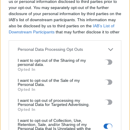
us or personal information disclosed to third parties prior to
ΗΠΑ: Δασκάλα χορού κατηγορείται για σεξουαλική
your opt-out. You may separately opt-out of the further
κακοποίηση δύο ανήλικων μαθητών της
disclosure of your personal information by third parties on the
7 Αυγούστου, 2026
IAB’s list of downstream participants. This information may
also be disclosed by us to third parties on the
IAB’s List of
Downstream Participants
that may further disclose it to other
Το Ελληνικό Μεσογειακό Πανεπιστήμιο εκδίδει ηλεκτρονικά
third parties.
τα Πρακτικά του Διεπιστημονικού Συνεδρίου «Ρένα
Κυριακού»
Personal Data Processing Opt Outs
7 Αυγούστου, 2026
I want to opt-out of the Sharing of my
personal data.
Opted In
ΔΕΕΠ (ΝΟΔΕ) Ηρακλείου: Με έργα η κυβέρνηση Μητσοτάκη
οδηγεί την Κρήτη στο μέλλον
I want to opt-out of the Sale of my
Personal Data.
7 Αυγούστου, 2026
Opted In
I want to opt-out of processing my
Personal Data for Targeted Advertising.
TRENDING
Opted In
#
ΚΑΠΝΙΣΜΑ
#
ΠΟΘΕΝ ΕΣΧΕΣ
#
ΠΛΗΡΩΜΕΣ
#
ΣΥΝΤΑΞΕΙΣ
I want to opt-out of Collection, Use,
Retention, Sale, and/or Sharing of my
Personal Data that Is Unrelated with the