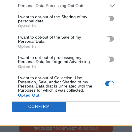
ΠΡΟΗΓΟΎΜΕΝΟ
Personal Data Processing Opt Outs
Το χρονικό με το νεκρό βρέφος –
I want to opt-out of the Sharing of my
Τι εξετάζουν οι Αρχές
personal data.
Opted In
25 Μαρτίου, 2025
I want to opt-out of the Sale of my
Personal Data.
ΕΠΌΜΕΝΟ
Opted In
Το Παγκρήτιο στάδιο επέλεξε
I want to opt-out of processing my
Personal Data for Targeted Advertising.
για την προετοιμασία της
Opted In
Γερμανική ομάδα
επαγγελματιών αθλητών στο
I want to opt-out of Collection, Use,
Retention, Sale, and/or Sharing of my
άλμα εις μήκος
Personal Data that Is Unrelated with the
Purposes for which it was collected.
25 Μαρτίου, 2025
Opted Out
CONFIRM
Μην χάνεις είδηση. Βάλε το
CRETA24
στην
Google
ΠΡΟΣΘΕΣΕ ΤΟ
CRETA24
ΣΤΗΝ GOOGLE