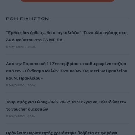
ΡΟΗ ΕΙΔΗΣΕΩΝ
“Έρθεις δεν έρθεις…θα σ”αγκαλιάζω”: Συναυλία αγάπης στις
24 Αυγούστου στο ΕΛ.ΜΕ.ΠΑ.
8 Αυγούστου, 2026
Από την Παρασκευή 11 Σεπτεμβρίου το καθιερωμένο παζάρι
από τον «Σύνδεσμο Μελών Γυναικείων Σωματείων Ηρακλείου
και Ν. Ηρακλείου»
8 Αυγούστου, 2026
Τουρισμός για Ολους 2026-2027: Τα SOS για να «κλειδώσετε»
το voucher διακοπών
8 Αυγούστου, 2026
Ηράκλειο: Περιπατητής χρειάστηκε βοήθεια σε φαράγγι