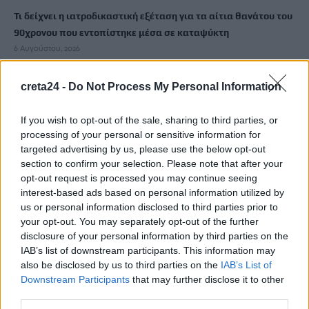
Τι δείχνει η ιατροδικαστική εξέταση για τα αίτια θανάτου του
90χρονου που εντοπίστηκε μέσα σε καταψύκτη
6 Αυγούστου, 2026
creta24 -
Do Not Process My Personal Information
Το Αρκαλοχώρι γιόρτασε τον Προστάτη και Πολιούχο του
6 Αυγούστου, 2026
If you wish to opt-out of the sale, sharing to third parties, or
processing of your personal or sensitive information for
Παρατείνονται τα προληπτικά μέτρα στην Κρήτη για την
targeted advertising by us, please use the below opt-out
ευλογιά των αιγοπροβάτων
section to confirm your selection. Please note that after your
6 Αυγούστου, 2026
opt-out request is processed you may continue seeing
interest-based ads based on personal information utilized by
us or personal information disclosed to third parties prior to
Έκτακτο επίδομα παιδιού: Ποιοι πάνε ταμείο
your opt-out. You may separately opt-out of the further
6 Αυγούστου, 2026
disclosure of your personal information by third parties on the
IAB’s list of downstream participants. This information may
also be disclosed by us to third parties on the
IAB’s List of
ΟΠΕΚΑ: Νέα πληρωμή στις 7 Αυγούστου για τρίτεκνες και
Downstream Participants
that may further disclose it to other
πολύτεκνες οικογένειες
third parties.
6 Αυγούστου, 2026