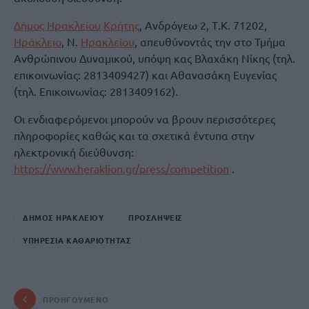
Δήμος Ηρακλείου
Κρήτης
, Ανδρόγεω 2, Τ.Κ. 71202,
Ηράκλειο
, Ν.
Ηρακλείου
, απευθύνοντάς την στο Τμήμα
Ανθρώπινου Δυναμικού, υπόψη κας Βλαχάκη Νίκης (τηλ.
επικοινωνίας: 2813409427) και Αθανασάκη Ευγενίας
(τηλ. Επικοινωνίας: 2813409162).
Οι ενδιαφερόμενοι μπορούν να βρουν περισσότερες
πληροφορίες καθώς και τα σχετικά έντυπα στην
ηλεκτρονική διεύθυνση:
https://www.heraklion.gr/press/competition
.
ΔΗΜΟΣ ΗΡΑΚΛΕΙΟΥ
ΠΡΟΣΛΗΨΕΙΣ
ΥΠΗΡΕΣΙΑ ΚΑΘΑΡΙΟΤΗΤΑΣ
ΠΡΟΗΓΟΎΜΕΝΟ