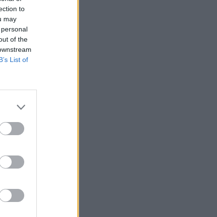
ection to
ou may
 personal
out of the
 downstream
B’s List of