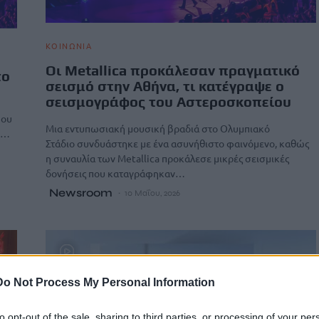
ΚΟΙΝΩΝΙΑ
Οι Metallica προκάλεσαν πραγματικό
το
σεισμό στην Αθήνα, τι κατέγραψε ο
σεισμογράφος του Αστεροσκοπείου
που
Μια εντυπωσιακή μουσική βραδιά στο Ολυμπιακό
ιά…
Στάδιο συνδυάστηκε με ένα ασυνήθιστο φαινόμενο, καθώς
η συναυλία των Metallica προκάλεσε μικρές σεισμικές
δονήσεις που καταγράφηκαν…
Newsroom
10 Μαΐου, 2026
Do Not Process My Personal Information
to opt-out of the sale, sharing to third parties, or processing of your per