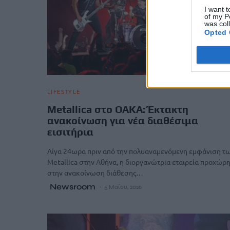
I want t
of my P
was col
Opted 
LIFESTYLE
Metallica στο ΟΑΚΑ: Έκτακτη
ανακοίνωση για νέα διαθέσιμα
εισιτήρια
Λίγα 24ωρα πριν από την πολυαναμενόμενη εμφάνιση τ
Metallica στην Αθήνα, η διοργανώτρια εταιρεία προχώρ
στην ανακοίνωση διάθεσης…
Newsroom
5 Μαΐου, 2026