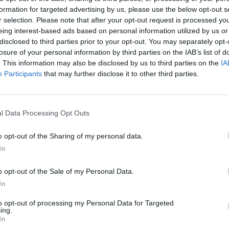
formation for targeted advertising by us, please use the below opt-out s
r selection. Please note that after your opt-out request is processed y
eing interest-based ads based on personal information utilized by us or
disclosed to third parties prior to your opt-out. You may separately opt-
losure of your personal information by third parties on the IAB’s list of
ΠΟΛΙΤΙΚΗ
. This information may also be disclosed by us to third parties on the
IA
Participants
that may further disclose it to other third parties.
Ο Νίκος Ανδρουλάκης με Metallica στο
TikTok: «4ήμερη εργασία; Κι όμως
γίνεται»
ν
l Data Processing Opt Outs
Με Metallica και σύνθημα «Κι όμως γίνεται», ο Νίκος
εψαν
Ανδρουλάκης επέλεξε να παρουσιάσει μέσω TikTok την
στη
o opt-out of the Sharing of my personal data.
πρόταση του ΠΑΣΟΚ για…
In
Newsroom
8 Μαΐου, 2026
o opt-out of the Sale of my Personal Data.
In
to opt-out of processing my Personal Data for Targeted
ing.
In