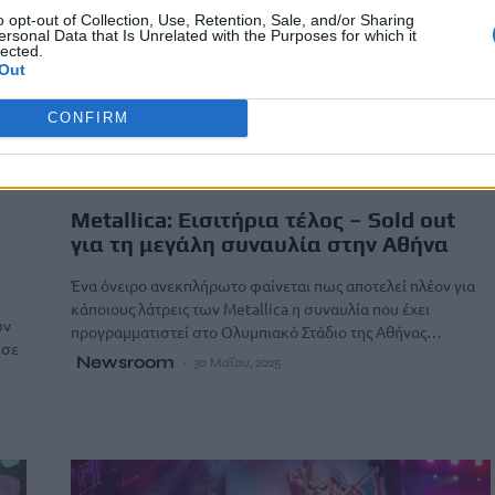
o opt-out of Collection, Use, Retention, Sale, and/or Sharing
ersonal Data that Is Unrelated with the Purposes for which it
lected.
Out
CONFIRM
LIFESTYLE
Metallica: Εισιτήρια τέλος – Sold out
για τη μεγάλη συναυλία στην Αθήνα
Ένα όνειρο ανεκπλήρωτο φαίνεται πως αποτελεί πλέον για
κάποιους λάτρεις των Metallica η συναυλία που έχει
ων
προγραμματιστεί στο Ολυμπιακό Στάδιο της Αθήνας…
ησε
Newsroom
30 Μαΐου, 2025