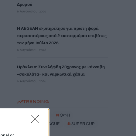
Δρυμού
6 Αυγούστου, 2026
Η AEGEAN εξυπηρέτησε για πρώτη φορά
περισσοτέρους από 2 εκατομμύρια επιβάτες
τον μήνα Ιούλιο 2026
6 Αυγούστου, 2026
Ηράκλειο: Συνελήφθη 20χρονος με κάνναβη
«σοκολάτα» και ναρκωτικά χάπια
6 Αυγούστου, 2026
TRENDING
#
ΒΡΕΤΑΝΙΔΑ
#
ΟΦΗ
#
EUROPA LEAGUE
#
SUPER CUP
sonal or