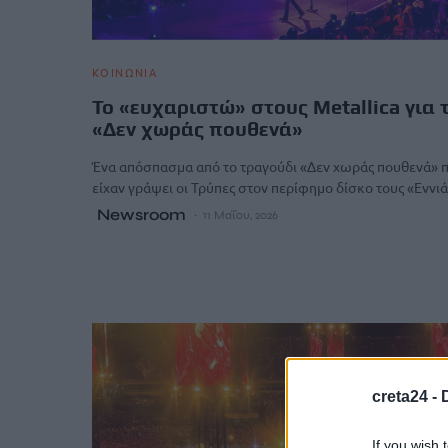
ΚΟΙΝΩΝΙΑ
Το «ευχαριστώ» στους Metallica για 
«Δεν χωράς πουθενά»
Ένα απόσπασμα από το τραγούδι «Δεν χωράς πουθενά» 
είχαν γράψει οι Τρύπες στον περίφημο δίσκο τους «Ενν
Newsroom
11 Μαΐου, 2026
creta24 -
If you wish 