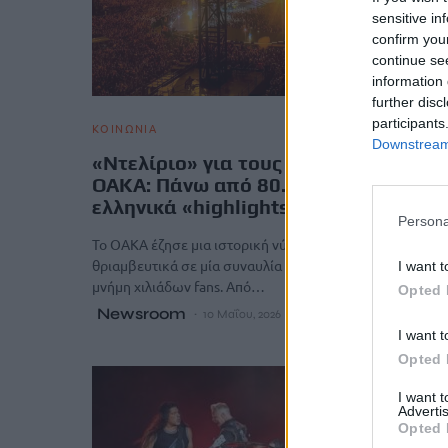
sensitive in
confirm you
continue se
information 
further disc
participants
ΚΟΙΝΩΝΙΑ
Downstream 
«Ντελίριο» για τους Metallica στο
ΟΑΚΑ: Πάνω από 80.000 κόσμου - Τα
ελληνικά «highlights» που ξεσήκωσα
Persona
Το ΟΑΚΑ έζησε μια ιστορική νύχτα. Οι Metallica επέστρ
θριαμβευτικά σε μία συναυλία που θα μείνει χαραγμένη 
I want t
μνήμη χιλιάδων fans. Από…
Opted 
Newsroom
10 Μαΐου, 2026
I want t
Opted 
I want 
Advertis
Opted 