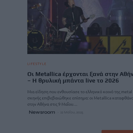
LIFESTYLE
Οι Metallica έρχονται ξανά στην Αθή
– Η θρυλική μπάντα live το 2026
Μια είδηση που ενθουσίασε το ελληνικό κοινό της metal
σκηνής επιβεβαιώθηκε επίσημα: οι Metallica καταφθάν
στην Αθήνα στις 9 Μαΐου…
Newsroom
22 Μαΐου, 2025